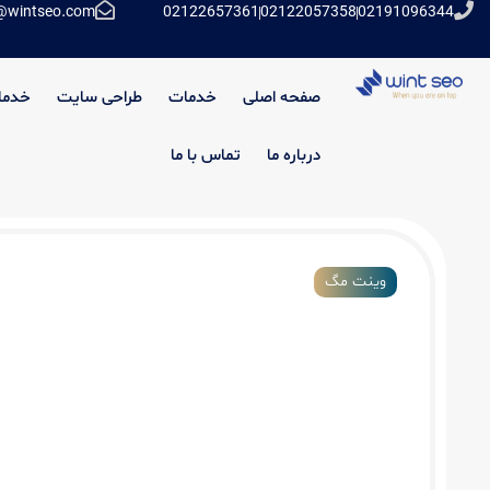
@wintseo.com
02122657361
02122057358
02191096344
صفحه اصلی
خدمات
طراحی سایت
خدما
درباره ما
تماس با ما
وینت مگ
لینک سازی چیست؟ بهترین استراتژی های
سازی