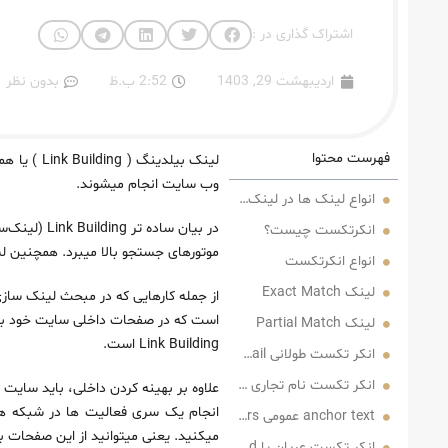
اشتراک گذاری در :
اردیبهشت 29, 1403
2:52 ب.ظ
بدون نظر
فهرست محتوا
لینک بیلد
وب سایت انجام میشوند.
انواع لینک‌ ها در لینک‌سازی
در بیان ساد
انکرتکست چیست؟
موتورهای جستجو بالا میبرد. همچنین ل
انواع انکرتکست
لینک Exact Match
از جمله کارهایی که در مبحث لینک ساز
است که در صفحات داخلی سایت خود به منظ
لینک Partial Match
Link Building است.
انکر تکست طولانی Long Tail
انکر تکست نام تجاری Branded Anchors
انجام یک سری فعالیت‌‌ ها در شبکه‌‌ ه
anchor text عمومی Generic Anchors
میکنید. یعنی میتوانید از این صفحات 
انکر تکست عریان یا Naked