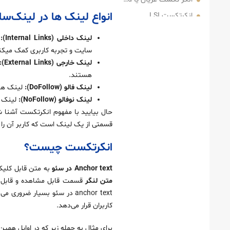
انواع لینک‌ ها در لینک‌سا
انکرتکست LSI
تصویری Image Anchors
لینک‌ داخلی (Internal Links):
ل
اهمیت لینک سازی در سئو
سایت و تجربه کاربری کمک میکن
لینک‌ خارجی (External Links):
آموزش لینک سازی در سایت
هستند.
1. درخواست لینک
لینک‌ فالو (DoFollow):
لینک‌ ها
2. اضافه کردن لینک‌
لینک‌ نوفالو (NoFollow):
لینک‌ 
3. کسب لینک
قسمتی از یک لینک است که کاربر آن را م
بهترین استراتژی های لینک سازی در سئو
مشتری‌یابی برای لینک سازی
انکرتکست چیست؟
منبع شدن
Anchor text در سئو
به متن قابل کلیک
لینک سازی شکسته
متن لنگر
قسمت قابل مشاهده و قابل کل
ایجاد دارایی‌های قابل پیوند( Linkable Assets)
anchor text در سئو بسیار 
کاربران قرار می‌دهد.
پیدا کردن برند منشن لینک نشده
بررسی بک لینک رقبا
برای مثال به جمله زیر که در اوایل همین