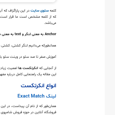
2. نوشتن پست مهمان در وب سایت‌های مرتبط
3. استفاده از تأیید اجتماعی برای لینک سازی موفق
کلمه
سئوی سایت
در این پاراگراف که 
4. استفاده از منشن بدون لینک
که از کلمه مشخص است ما قرار است م
می‌باشد.
5. تمرکز بر مشارکت محتوای استراتژیک
6. لینک سازی داخلی هرمی
Anchor به معنی لنگر و text به معنی متن است شاید با خود بگویید خب ربط آن به سئوی سایت چیست؟
برخی نکات مهم در مورد لینک سازی
همانطورکه می‌دانیم لنگر کشتی، کشتی 
آموزش صفر تا صد سئو در وینت سئو با 
از آنجایی که
انکرتکست ها
اهمیت زیادی 
این مقاله یک راهنمایی کامل درباره مفه
انواع انکرتکست
لینک Exact Match
فروشگاه آنلاین در حوزه فروش شامپوی 