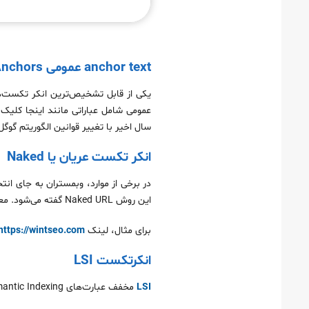
anchor text عمومی Generic Anchors
عمومی شامل عباراتی مانند اینجا کلیک 
سال اخیر با تغییر قوانین الگوریتم گو
انکر تکست عریان یا Naked
در برخی از موارد، وبمستران به جای ان
این روش Naked URL گفته می‌شود. معمولاً این انکرتکست ها زمانی به کار می‌روند که قصد دارید به منبع خاصی ارجاع دهید.
برای مثال، لینک
https://wintseo.com/
انکرتکست LSI
LSI
مخفف عبارت‌های Latent Semantic Indexing است و به کلماتی گفته می‌شود که از نظر معنایی با کلمه کلیدی اصلی ارتباط دارند.