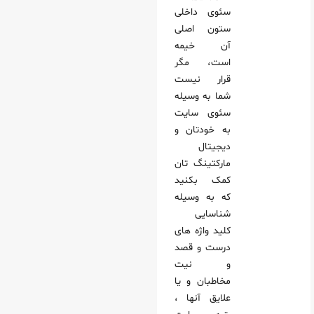
سئوی داخلی
ستون اصلی
آن خیمه
است، مگر
قرار نیست
شما به وسیله
سئوی سایت
به خودتان و
دیجیتال
مارکتینگ تان
کمک بکنید
که به وسیله
شناسایی
کلید واژه های
درست و قصد
و نیت
مخاطبان و یا
علایق آنها ،