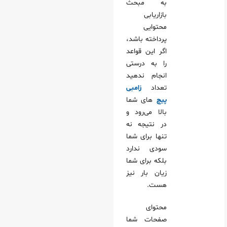
به مبحث
بازاریابی
محتوایی
پرداخته باشد،
اگر این قواعد
را به درستی
انجام ندهید
تعداد
زامبی
پیچ
های شما
بالا می‌رود و
در نتیجه نه
تنها برای شما
سودی ندارد
بلکه برای شما
زیان بار نیز
هست.
محتوای
صفحات شما