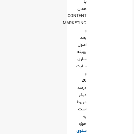
یا
همان
CONTENT
MARKETING
و
بعد
اصول
بهینه
سازی
سایت
و
20
درصد
دیگر
مربوط
است
به
حوزه
سئوی