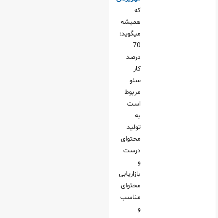
که
همیشه
میگوید:
70
درصد
کار
سئو
مربوط
است
به
تولید
محتوای
درست
و
بازاریابی
محتوای
مناسب
و