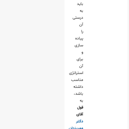
باید
به
درستی
آن
را
پیاده
سازی
و
برای
آن
استراتژی
مناسب
داشته
باشد،
به
قول
آقای
دکتر
مهریزدان