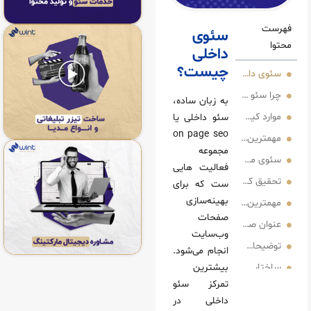
سئوی
داخلی
چیست؟
اخلی چیست؟
 داخلی انقدر مهم است؟
به زبان ساده،
داخلی
سئو داخلی یا
on page seo
ین فاکتور های کیفی در سئو داخلی سایت
مجموعه
ای یونیک
فعالیت هایی
کلیدی(Keyword Research)
ست که برای
بهینه‌سازی
 فاکتورهای تکنیکال و فنی در موضوع کیفی سئوی داخلی:
صفحات
حه (Page Title)
وب‌سایت
انجام می‌شود.
UR
بیشترین
تمرکز سئو
خلی
داخلی در
سایت