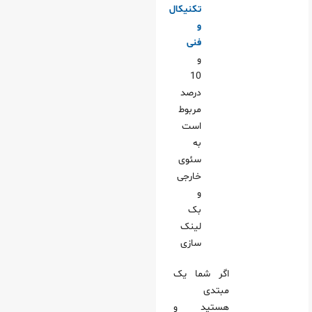
تکنیکال
و
فنی
و
10
درصد
مربوط
است
به
سئوی
خارجی
و
بک
لینک
سازی
اگر شما یک
مبتدی
هستید و