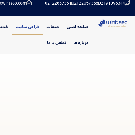
@wintseo.com
02122657361
02122057358
02191096344
صفحه اصلی
خدمات
طراحی سایت
خدما
درباره ما
تماس با ما