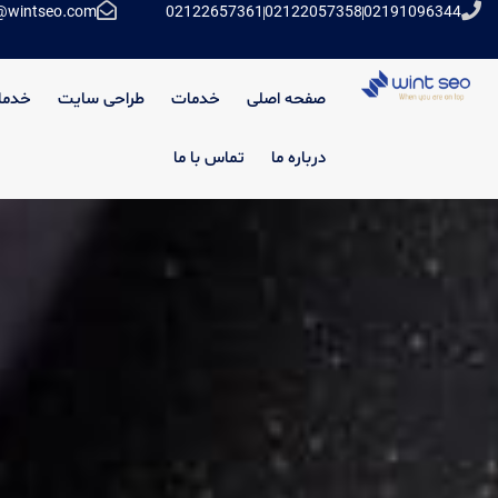
@wintseo.com
02122657361
02122057358
02191096344
صفحه اصلی
خدمات
طراحی سایت
خدما
درباره ما
تماس با ما