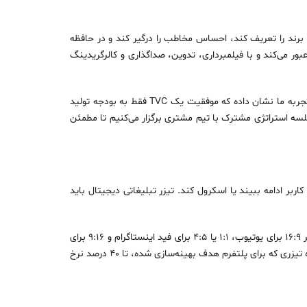
 قدرتمندترین ابزارهای برندینگ در ایران است. یک TVC حرفه‌ای در ۱۵ تا ۶۰ ثانیه باید داستان برند را تعریف کند، احساس مخاطب را درگیر کند و در حافظه
ور می‌کند و با فیلمبرداری، تدوین، صداگذاری و کالرگریدینگ
تیم وینت استدیو تا امروز تیزرهای تلویزیونی متعددی برای صنایع مختلف از جمله FMCG، بهداشتی، خودرو و خدمات مالی تولید کرده است. تجربه ما نشان داده که موفقیت یک TVC فقط به بودجه تولید
د؛ بلکه به درک درست از مخاطب هدف، پیام برند و استراتژی رسانه‌ای وابسته است. به همین دلیل قبل از شروع هر پروژه TVC، جلسه استراتژی مشترک با تیم مشتری برگزار می‌کنیم تا مطمئن
ب فضای دیجیتال صبر کمتری دارد. ۳ ثانیه اول تیزر تعیین می‌کند که کاربر ادامه ببیند یا اسکرول کند. تیزر تبلیغاتی دیجیتال باید
در وینت استدیو ساخت تیزر دیجیتال با تحلیل رفتار مخاطب هدف شروع می‌شود. ما برای هر پلتفرم، نسخه اختصاصی می‌سازیم: نسبت تصویر ۱۶:۹ برای یوتیوب، ۱:۱ یا ۴:۵ برای فید اینستاگرام و ۹:۱۶ برای
استوری و ریلز. این جزئیات شاید کوچک به نظر برسند ولی تأثیر مستقیمی بر نرخ تعامل و بازدید دارند. تجربه ما در پروژه‌های مختلف نشان داده تیزری که برای پلتفرم هدف بهینه‌سازی شده، تا ۴۰ درصد نرخ