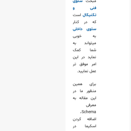
مبحث
سئوی
فنی و
تکنیکال
است
که در کنار
سئوی داخلی
به خوبی
میتواند به
شما کمک
نماید در این
امر موفق تر
عمل نمایید.
برای همین
منظور ما در
این مقاله به
معرفی
Schema،
اضافه کردن
اسکیما در