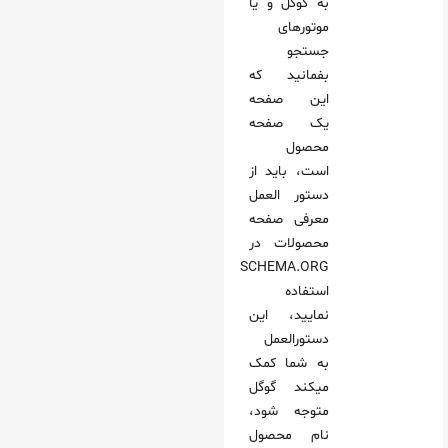
به گوگل و یا
موتورهای
جستجو
بفمانید که
این صفحه
یک صفحه
محصول
است، باید از
دستور العمل
معرفی صفحه
محصولات در
SCHEMA.ORG
استفاده
نمایید، این
دستورالعمل
به شما کمک
میکند گوگل
متوجه شود،
نام محصول