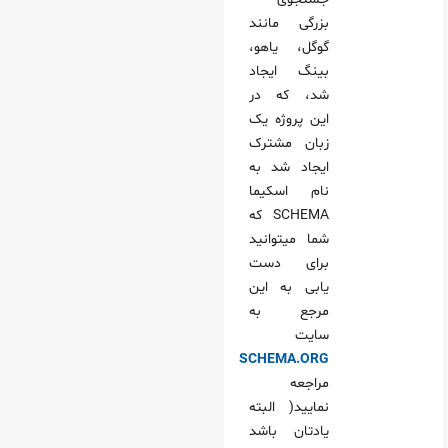
بزرگی مانند
گوگل، یاهو،
بینگ ایجاد
شد، که در
این پروژه یک
زبان مشترک
ایجاد شد به
نام اسکیما
SCHEMA که
شما میتوانید
برای دست
یابی به این
مرجع به
سایت
SCHEMA.ORG
مراجعه
نمایید( البته
یادتان باشد