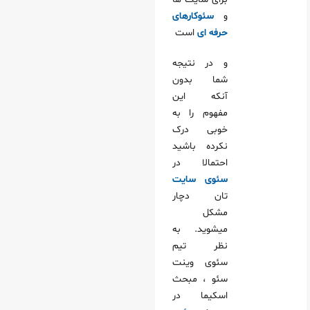
و
سئوکارهای
حرفه ای
است
و در نتیجه
شما بدون
آنکه این
مفهوم را به
خوبی درک
نکرده باشید
احتمالا در
سئوی سایت
تان دچار
مشکل
میشوید. به
نظر تیم
سئوی وینت
سئو ، مبحث
اسکیما در