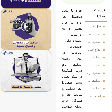
حوزه بازاریابی
دیجیتال هر
روزه در حال
های اسکیما را از کجا می‌ توانیم به دست آوریم آیا مرجعی برای اینکار وجود دارد؟
تغییر و به‌
ها چگونه کار میکنند؟
روزرسانی
است و یکی از
ت؟
جدیدترین
کیما
ابداعات در
produ)
این زمینه
اسکیما نام
له
دارد. اسکیما
یما رویداد
در سئو نقش
انی
بسیار مهمی را
ما لوگو
ایفا میکند و
سایت‌ ها و
از اسکیما در سایت
مشاغل برای
از اسکیما در سایت
اینکه بتوانند
ه از اسکریپت JSON-LD