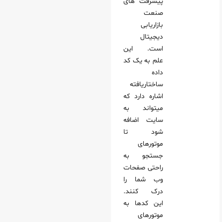
پیشرفت‌ های
صنعت
بازاریابی
دیجیتال
است. این
علم به یک کد
داده
ساختاریافته
اشاره دارد که
میتواند به
سایت اضافه
شود تا
موتورهای
جستجو به
راحتی صفحات
وب شما را
درک کنند.
این کدها به
موتورهای