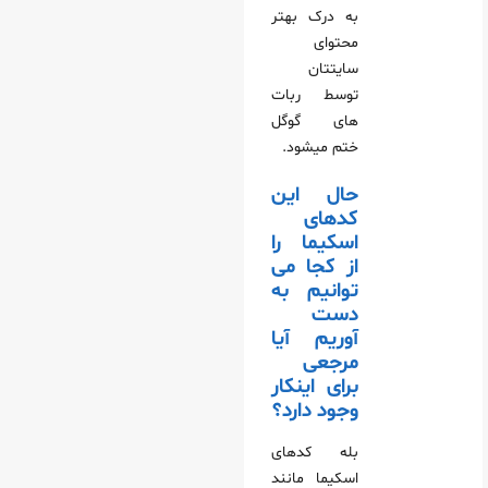
به درک بهتر
محتوای
سایتتان
توسط ربات‌
های گوگل
ختم میشود.
حال این
کدهای
اسکیما را
از کجا می‌
توانیم به
دست
آوریم آیا
مرجعی
برای اینکار
وجود دارد؟
بله کدهای
اسکیما مانند