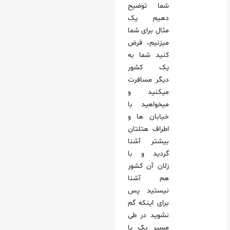
شما توضیح
دهیم یک
مثال برای شما
میزنیم، فرض
کنید شما به
یک کشور
دیگر مسافرت
میکنید و
میخواهید با
خیابان ها و
اطراف هتلتان
بیشتر آشنا
گردید و با
زلان آن کشور
هم آشنا
نیستید پس
برای اینکه گم
نشوید در طی
مسیر یک یا