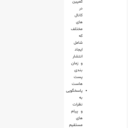
کمپین
در
کانال
های
مختلف
که
شامل
ایجاد
انتشار
و زمان
بندی
پست
هاست
پاسخگویی
به
نظرات
و پیام
های
مستقیم