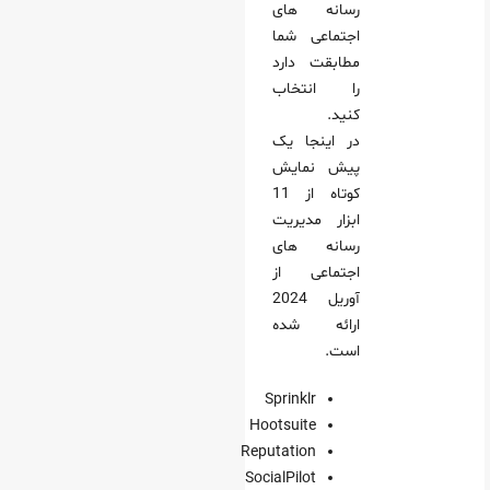
رسانه های
اجتماعی شما
مطابقت دارد
را انتخاب
کنید.
در اینجا یک
پیش نمایش
کوتاه از 11
ابزار مدیریت
رسانه های
اجتماعی از
آوریل 2024
ارائه شده
است.
Sprinklr
Hootsuite
Reputation
SocialPilot