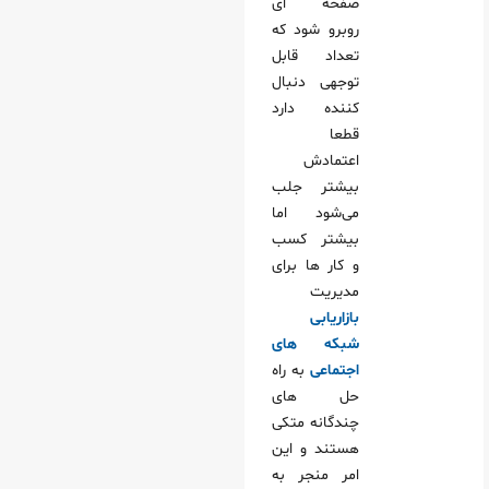
صفحه ای
روبرو شود که
تعداد قابل
توجهی دنبال
کننده دارد
قطعا
اعتمادش
بیشتر جلب
می‌شود اما
بیشتر کسب
و کار ها برای
مدیریت
بازاریابی
شبکه های
اجتماعی
به راه
حل های
چندگانه متکی
هستند و این
امر منجر به