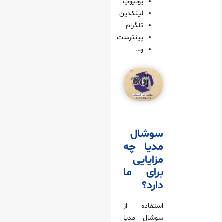
یوتیوپ
لینکدین
تلگرام
پینترست
و…
سوشال
مدیا چه
مزایایی
برای ما
دارد؟
استفاده از
سوشال مدیا