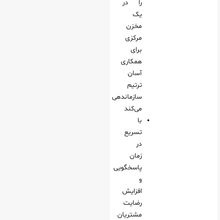
را در
یک
مخزن
مرکزی
برای
همکاری
آسان
ترتیم
سازماندهی
می‌کند
با
تسریع
در
زمان
پاسخگویی
و
افزایش
رضایت
مشتریان