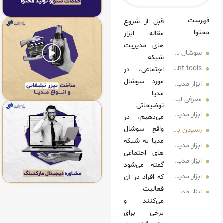
قبل از شروع
مقاله ابزار
های مدیریت
ی برای ما دارد؟
شبکه
shocial media m یا ابزار های مدیریت شبکه اجتماعی
اجتماعی، در
مورد سوشال
 چه کمکی بما می‌کند؟
مدیا
ای مدیریت شبکه اجتماعی
توضیحاتی
اجتماعی Sprinklr
می‌دهیم، در
واقع سوشال
اطبان جهانی و محلی‌سازی با Sprinklr
مدیا به شبکه
اجتماعی Hootsuite
های اجتماعی
جتماعی Reputation
گفته می‌شود
جتماعی SocialPilot
که افراد در آن
فعالیت
تماعی Sprout Social
می‌کنند و
 اجتماعی HubSpot
برخی برای
ی اجتماعی Khoros