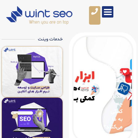
خدمات وینت
ت
ی
ل
د؟