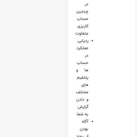
در
چندین
حساب
کاربری
متفاوت
ردیابی
عملکرد
در
حساب
ها و
پلتفرم
های
مختلف
و دادن
گزارش
به شما
آگاه
بودن
از روند