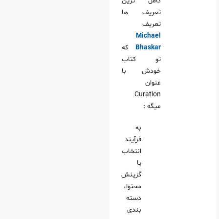
کامل ترین
تعریف ها
تعریف
Michael
Bhaskar
که
تو کتاب
خودش با
عنوان
Curation
میگه :
به
فرآیند
انتخاب
یا
گزینش
محتوا،
دسته
بندی