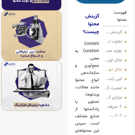
گزینش
محتوا
چیست؟
ا چیست؟
گ و گزینش محتوا
Content
محتوا و بازاریابی محتوا content creation چیست؟
Curation به
معنی
 اول نقل قول:
جمع‌آوری و
کسب و کار:
سازماندهی
مهم آن با تولید محتوا
انواع محتوا
مانند مقالات،
میت گزینش محتوا
ویدئوها،
 محتوا
تصاویر یا
زمان و هزینه
پادکستها از
اتژی محتوا
منابع مختلف
است. سپس
مورد اعتماد
این محتواهای
ی گرفتن از ترندها