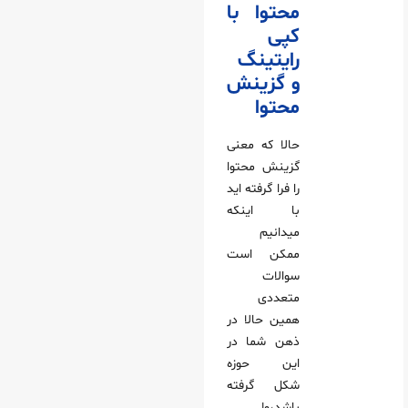
محتوا با
کپی
رایتینگ
و گزینش
محتوا
حالا که معنی
گزینش محتوا
را فرا گرفته اید
با اینکه
میدانیم
ممکن است
سوالات
متعددی
همین حالا در
ذهن شما در
این حوزه
شکل گرفته
باشد،ولی