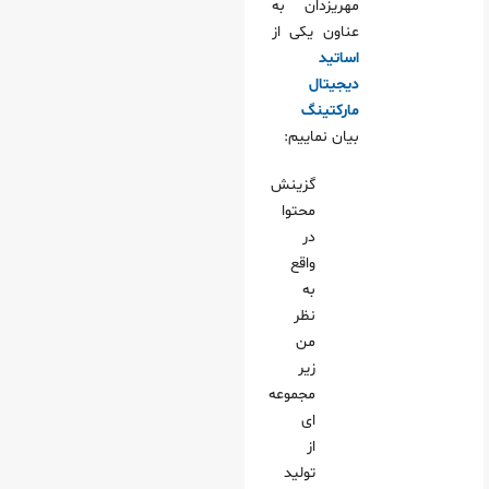
مهریزدان به
عناون یکی از
اساتید
دیجیتال
مارکتینگ
بیان نماییم:
گزینش
محتوا
در
واقع
به
نظر
من
زیر
مجموعه
ای
از
تولید