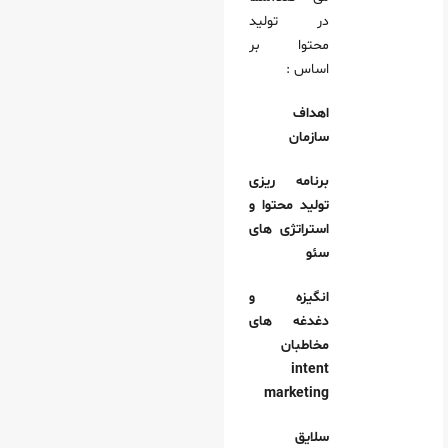
در تولید
محتوا بر
اساس :
اهداف
سازمان
برنامه ریزی
تولید محتوا و
استراتژی های
سئو
انگیزه و
دغدغه های
مخاطبان
intent
marketing
سلایق