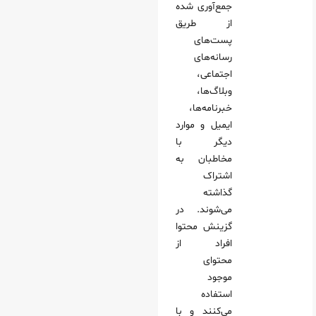
جمع‌آوری شده
ه‌بندی در موتورهای جستجو
از طریق
پست‌های
به روز رسانی آسان محتوا
رسانه‌های
اط با خریداران
اجتماعی،
زینش محتوا
وبلاگ‌ها،
خبرنامه‌ها،
ایمیل و موارد
دیگر با
حقیق موضوعی
مخاطبان به
ایی منابع مورد اعتماد
اشتراک
گذاشته
نبع‌یابی محتوا
می‌شوند. در
ینش محتوا
گزینش محتوا
Content Cu
افراد از
محتوای
 کردن ارزش منحصر به‌ فرد
موجود
حتوا
استفاده
ی و پیگیری عملکرد
می‌کنند و با