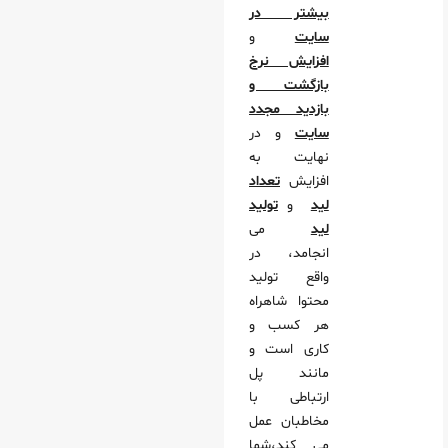
بیشتر در
سایت
و
افزایش نرخ
بازگشت و
بازدید مجدد
سایت
و در
نهایت به
افزایش
تعداد
لید
و
تولید
لید
می
انجامد، در
واقع تولید
محتوا شاهراه
هر کسب و
کاری است و
مانند پل
ارتباطی با
مخاطبان عمل
می کند،شما