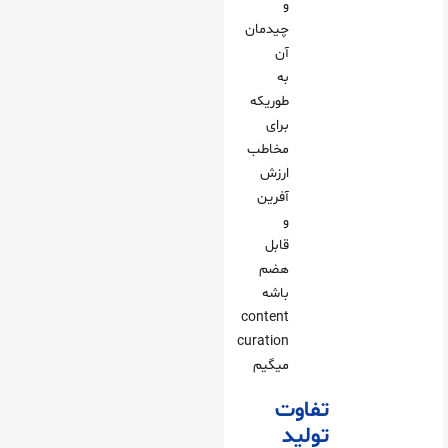
و
چیدمان
آن
به
طوریکه
برای
مخاطب
ارزش
آفرین
و
قابل
هضم
باشه
content
curation
میگیم
تفاوت
تولید