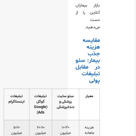
بازار بیماران
آنلاین را از
دست
می‌دهید.
مقایسه
هزینه
جذب
بیمار: سئو
در مقابل
تبلیغات
پولی
معیار
سئو سایت
تبلیغات
تبلیغات
پزشکی و
گوگل
اینستاگرام
دندانپزشکی
(Google
Ads)
هزینه
۱۰-۳۰
۲۰-۸۰
۵-۲۰
ماهانه
میلیون
میلیون
میلیون