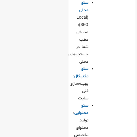
سئو
محلی
(Local
SEO):
نمایش
مطب
شما در
جستجوهای
محلی
سئو
تکنیکال
:
بهینه‌سازی
فنی
سایت
سئو
محتوایی
:
تولید
محتوای
تخصصی