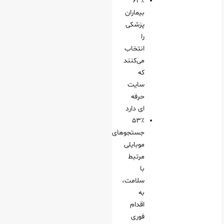
۶۳٪
بیماران
پزشکی
را
انتخاب
می‌کنند
که
سایت
حرفه‌
ای دارد
۵۳٪
جستجوهای
موبایلی
مرتبط
با
سلامت،
به
اقدام
فوری