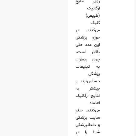
روی نتایج
ارگانیک
(طبیعی)
کلیک
می‌کنند. در
حوزه پزشکی
این عدد حتی
بالاتر است،
چون بیماران
به تبلیغات
پزشکی
حساس‌ترند و
بیشتر به
نتایج ارگانیک
اعتماد
می‌کنند. سئو
سایت پزشکی
و دندانپزشکی
شما را در