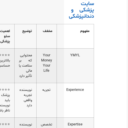
سایت
پزشکی و
دندانپزشکی
مفهوم
مخفف
توضیح
اهمیت در
سئو
پزشکی
YMYL
Your
محتوایی
⭐⭐⭐⭐⭐
Money
که بر
بالاترین
Your
سلامت یا
حساسیت
Life
مالی
تأثیر دارد
Experience
تجربه
نویسنده
⭐⭐⭐⭐⭐
تجربه
پزشک
واقعی
باید
دارد
نویسنده/
ناظر باشد
Expertise
تخصص
نویسنده
⭐⭐⭐⭐⭐