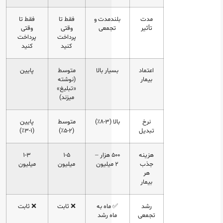
مدت
بلندمدت و
فقط تا
فقط تا
تأثیر
تجمعی
وقتی
وقتی
پرداخت
پرداخت
کنید
کنید
اعتماد
بسیار بالا
متوسط
پایین
بیمار
(نوشته
«تبلیغ»
میزند)
نرخ
بالا (۳-۸٪)
متوسط
پایین
تبدیل
(۲-۵٪)
(۱-۳٪)
هزینه
۵۰۰ هزار –
۱-۵
۱-۳
جذب
۲ میلیون
میلیون
میلیون
هر
بیمار
رشد
✅ ماه‌ به‌
❌ ثابت
❌ ثابت
تجمعی
ماه رشد