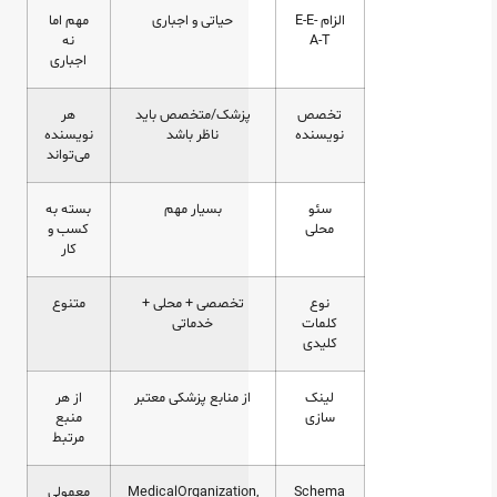
الزام E-E-
حیاتی و اجباری
مهم اما
A-T
نه
اجباری
تخصص
پزشک/متخصص باید
هر
نویسنده
ناظر باشد
نویسنده
می‌تواند
سئو
بسیار مهم
بسته به
محلی
کسب‌ و
کار
نوع
تخصصی + محلی +
متنوع
کلمات
خدماتی
کلیدی
لینک‌
از منابع پزشکی معتبر
از هر
سازی
منبع
مرتبط
Schema
MedicalOrganization,
معمولی