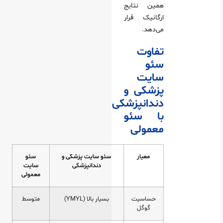
همین نتایج
ارگانیک قرار
می‌دهد.
تفاوت
سئو
سایت
پزشکی و
دندانپزشکی
با سئو
معمولی
معیار
سئو سایت پزشکی و
سئو
دندانپزشکی
سایت
معمولی
حساسیت
بسیار بالا (YMYL)
متوسط
گوگل