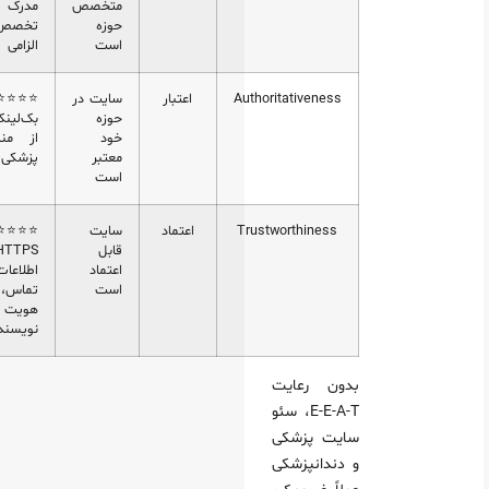
متخصص
مدرک و
حوزه
تخصص
است
الزامی
Authoritativeness
اعتبار
سایت در
⭐⭐⭐⭐⭐
حوزه
بک‌لینک
خود
از منابع
معتبر
پزشکی
است
Trustworthiness
اعتماد
سایت
⭐⭐⭐⭐⭐
قابل
HTTPS،
اعتماد
اطلاعات
است
تماس،
هویت
نویسنده
بدون رعایت
E-E-A-T، سئو
سایت پزشکی
و دندانپزشکی