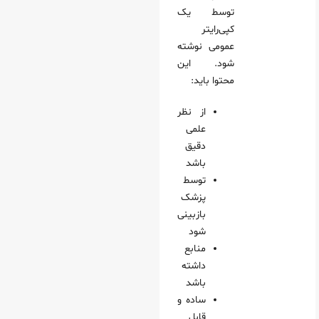
توسط یک
کپی‌رایتر
عمومی نوشته
شود. این
محتوا باید:
از نظر
علمی
دقیق
باشد
توسط
پزشک
بازبینی
شود
منابع
داشته
باشد
ساده و
قابل