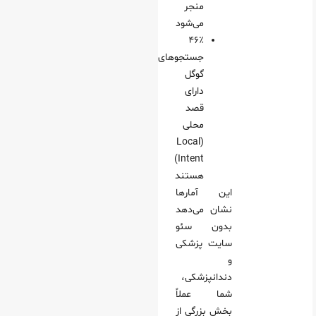
منجر
می‌شود
۴۶٪
جستجوهای
گوگل
دارای
قصد
محلی
(Local
Intent)
هستند
این آمارها
نشان می‌دهد
بدون سئو
سایت پزشکی
و
دندانپزشکی،
شما عملاً
بخش بزرگی از