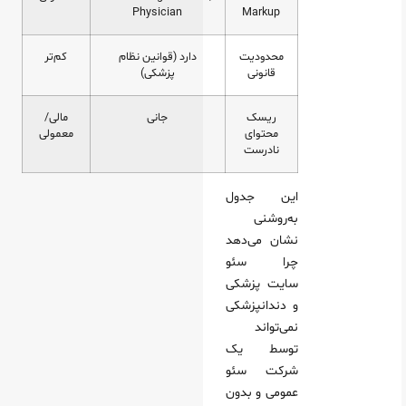
Physician
Markup
محدودیت
دارد (قوانین نظام
کم‌تر
قانونی
پزشکی)
ریسک
جانی
مالی/
محتوای
معمولی
نادرست
این جدول
به‌روشنی
نشان می‌دهد
چرا سئو
سایت پزشکی
و دندانپزشکی
نمی‌تواند
توسط یک
شرکت سئو
عمومی و بدون