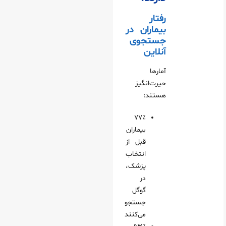
رفتار
بیماران در
جستجوی
آنلاین
آمارها
حیرت‌انگیز
هستند:
۷۷٪
بیماران
قبل از
انتخاب
پزشک،
در
گوگل
جستجو
می‌کنند