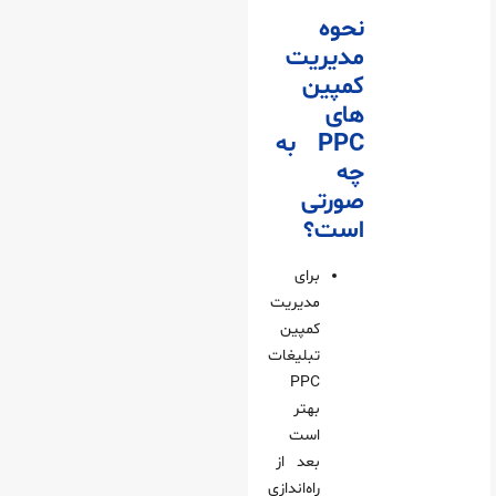
نحوه
مدیریت
کمپین
های
PPC به
چه
صورتی
است؟
برای
مدیریت
کمپین‌
تبلیغات
PPC
بهتر
است
بعد از
راه‌اندازی