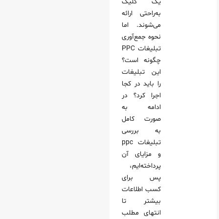
یک کلیک
به‌راحتی ارائه
ین تبلیغات PPC
می‌شوند. اما
 یک کمپین تبلیغات PPC
نحوه جمع‌آوری
یی با محتوای تبلیغات PPC
تبلیغات PPC
پی آگهی
چگونه است؟
این تبلیغات
اقیت
را باید در کجا
ای هدف‌گذاری
اجرا کرد؟ در
مناقصه
ادامه به
صورت کامل
 برای کمپین تبلیغات PPC آماده شویم؟
به بررسی
تبلیغات ppc
دا کنید.
و مزایای آن
پرداخته‌ایم،
ام راه اندازی کمپین تبلیغات PPC
پس برای
کسب اطلاعات
ام دهید.
بیشتر تا
تراتژی پیشنهادی خود را انتخاب کنید.
انتهای مطلب