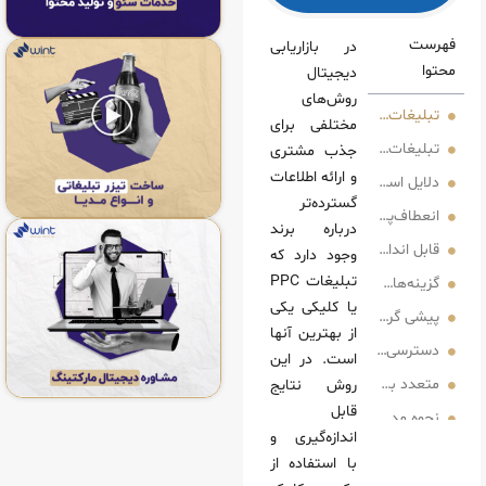
در بازاریابی
دیجیتال
روش‌های
ت PPC چیست؟
مختلفی برای
P چگونه کار می‌کند؟
جذب مشتری
و ارائه اطلاعات
زاریابی پرداخت به ازای هر کلیک (PPC)
گسترده‌تر
‌پذیری بودجه
درباره برند
زه‌‌ گیری و پیگیری
وجود دارد که
تبلیغات PPC
گیری
یا کلیکی یکی
رفتن از رقبا
از بهترین آنها
سی به داده‌های بازاریابی
است. در این
استفاده از تبلیغاتPPC
روش نتایج
قابل
P به چه صورتی است؟
اندازه‌گیری و
ازاریابی تبلیغات PPC
با استفاده از
به PPC و تفاوت آن CPC چیست؟