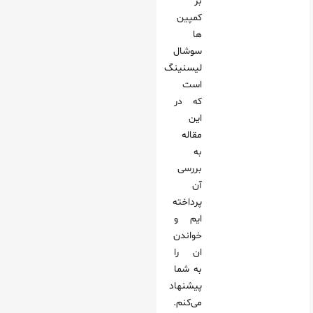
بر
کمپین
ها
سوشال
لیسنینگ
است
که در
این
مقاله
به
بررسی
آن
پرداخته
ایم و
خواندن
ان را
به شما
پیشنهاد
می‌کنم.