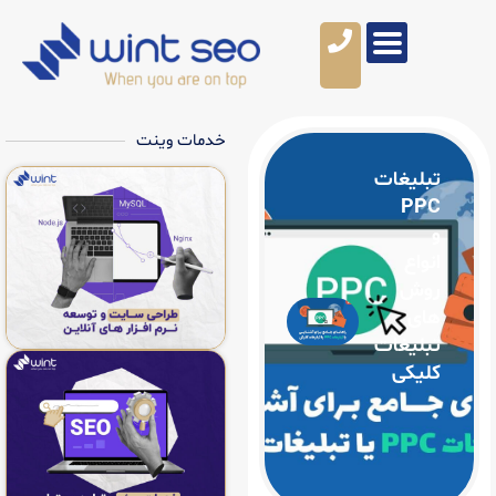
خدمات وینت
ت
ت