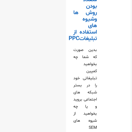
بودن
روش ها
وشیوه
های
استفاده از
تبلیغاتPPC
بدین صورت
که شما چه
بخواهید
کمپین
تبلیغاتی خود
را در بستر
شبکه های
اجتماعی بروید
و یا چه
بخواهید از
شیوه های
SEM