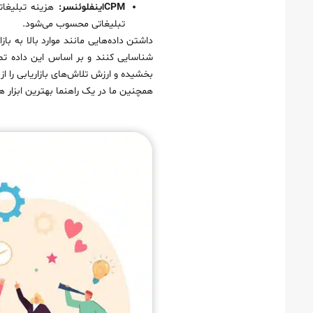
CPMاینفلوئنسر:
Promoty یکی از ابزار های اینفلوئنسر مارکتینگ
تبلیغاتی محسوب می‌شود.
ابزار تجزیه و تحلیل اینفلوئنسرمارکتینگ Later Influence
داشتن داده‌هایی مانند موارد بالا به با
ابزار اینفلوئنسر مارکتینگ Traackr
شناسایی کنند و بر اساس این داده تصمی
بخشیده و ارزش تلاش‌های بازاریابی را ا
چگونه بهترین ابزار تحلیل اینفلوئنسرمارکتینگ را انتخاب کنید
همچنین ما در یک راهنما بهترین ابزار 
تصمیم بگیرید آیا آماده سرمایه‌گذاری هستید
توجه به نیازهای اساسی خود
درباره نقاط ضعف بزرگ خود فکر کنید
سوالات مناسب را از خود بپرسید