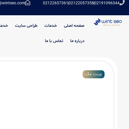
@wintseo.com
02122657361
02122057358
02191096344
صفحه اصلی
خدمات
طراحی سایت
خدما
درباره ما
تماس با ما
وینت مگ
بهترین ابزار های اینفلوئنسر مارکتینگ | تج
کمپین های اینفلوئنسر مارکتینگ