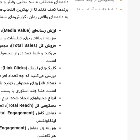
داده‌های مختلفی مانند تحلیل رفتار و ج
• رابط کاربری آسان و کاربر پسند
برند‌ها کمک کنند تا از بهترین انتخاب‌ه
به داده‌های واقعی زمان، گزارش‌های سفار
• اتصالات و بهبود فرآیند بازاریابی
• پشتیبانی قابل اعتماد
ارزش رسانه‌ای (Media Value):
ا
هزینه دریافتی برای تبلیغات و مح
• قیمت‌گذاری ابزار تجزیه و تحلیل
ف
روش کل (Total Sales):
مجموع
ابزار اینفلوئنسر مارکتینگ MightyScout
می‌کند و شما تعدادی از محصولات
ابزار تجزیه تحلیل اینفلوئنسر GRIN
است.
ابزار Aspire برای بررسی کمپین های اینفلوئنسر مارکتینگ
کلیک‌های لینک (Link Clicks):
ت
بررسی می‌کنید که چه تعداد افراد
ابزار تجزیه و تحلیل اینفلوئنسر TribeDynamics
تعداد فایل‌های محتوایی تولید 
ابزار تجزیه و تحلیل Tagger
است. مثلا چند استوری یا پست 
ابزار اینفلوئنسر مارکتینگ Julius
انواع محتواهای ایجاد شده:
نوع مح
دسترسی کل (Total Reach):
تعد
ابزار تجزیه تحلیل HypeAuditor
تعامل کامل (Total Engagement):
ابزار تجزیه و تحلیل Upfluence
اینفلوئنسر.
ابزار اینفلوئنسر مارکتینگ Influencity
هزینه هر تعامل (Cost per Engagement):
ابزار تجزیه و تحلیل Keyhole
هر کامنت.