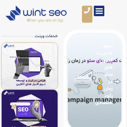
خدمات وینت
ت
دی