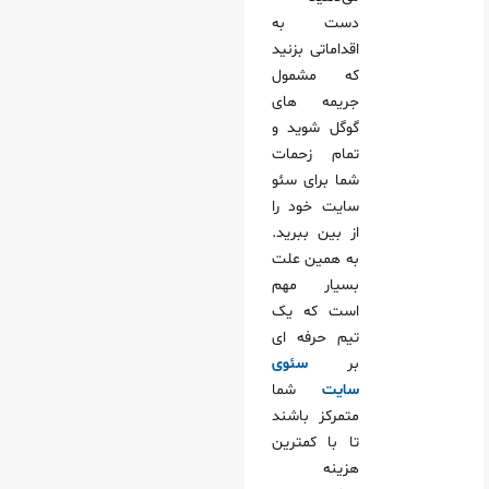
دست به
اقداماتی بزنید
که مشمول
جریمه های
گوگل شوید و
تمام زحمات
شما برای سئو
سایت خود را
از بین ببرید.
به همین علت
بسیار مهم
است که یک
تیم حرفه ای
بر
سئوی
سایت
شما
متمرکز باشند
تا با کمترین
هزینه