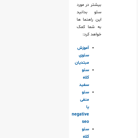
بیشتر در مورد
سئو بدانید
این راهنما ها
به شما کمک
خواهد کرد:
آموزش
سئوی
مبتدیان
سئو
کلاه
سفید
سئو
منفی
یا
negative
seo
سئو
کلاه