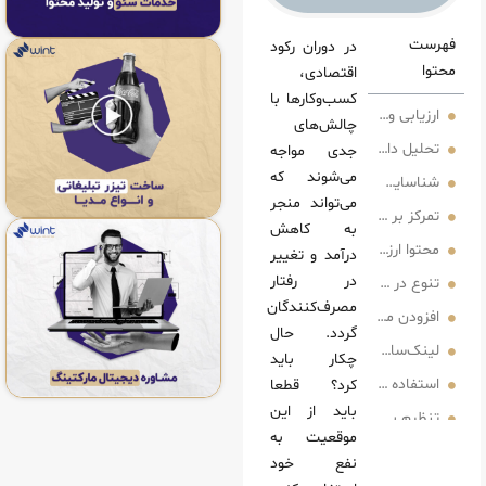
در دوران رکود
اقتصادی،
کسب‌وکارها با
سازی استراتژی‌ها در رکود اقتصادی
چالش‌های
ه‌ها و شناسایی نقاط قوت و ضعف
جدی مواجه
می‌شوند که
می‌تواند منجر
 محتوا در زمان رکود اقتصادی
به کاهش
زشمند و کاربردی
درآمد و تغییر
در رفتار
فرمت محتوا
مصرف‌کنندگان
ودن محتوا بهینه‌سازی شده
گردد. حال
 هوشمند
چکار باید
ه از فرصت‌ همکاری
کرد؟ قطعا
باید از این
 منابع
موقعیت به
ابی مجدد و حفظ مشتری در مدیریت کمپین های سئو
نفع خود
ز استراتژی‌های بازاریابی مجدد