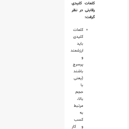
کلمات کلیدی
رقابتی در نظر
گرفت:
کلمات
کلیدی
باید
ارزشمند
و
پرسرچ
باشند
(یعنی
با
حجم
بالا،
مرتبط
به
کسب
و کار