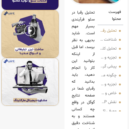
تحلیل رقبا در
سئو فرآیندی
بسیار مهم
رقبا در سئو یعنی چه؟
است. شاید
ت رقبا در سئو
بدیهی به نظر
برسد، اما قبل
ل کلمات کلیدی رقابتی چیست؟
از اینکه
کلمات کلیدی در سطح صفحه
بتوانید این
ای برتر رقیب خود در تحلیل رقابتی سئو
کار را انجام
دهید، باید
قبای خود را پیدا کنیم؟
بدانید که
کاف لینک سئو چیست؟
رقبای شما در
یل بک لینک های رقبا
صفحه نتایج
بتی سئو
گوگل در واقع
چه کسانی
ستنشن MOZBar و کاربردهای آن
هستند و به
توجه کنیم؟
شناخت دقیق