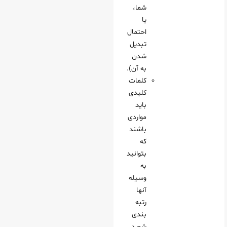
شما،
یا
احتمال
تبدیل
شدن
به آن).
کلمات
کلیدی
باید
مواردی
باشند
که
بتوانید
به
وسیله
آنها
رتبه‌
بندی
شوید