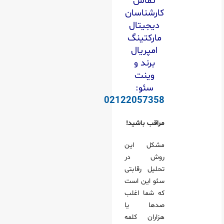
تماس
کارشناسان
دیجیتال
مارکتینگ
امپریال
برند و
وینت
سئو:
02122057358
مراقب باشید!
مشکل این
روش در
تحلیل رقابتی
سئو این است
که شما اغلب
صدها یا
هزاران کلمه