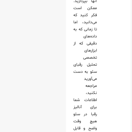
آنها بپردازید.
ممکن است
فکر کنید که
می‌دانید، اما
تا زمانی که به
داده‌های
دقیقی که از
ابزارهای
تخصصی
تحلیل رقبای
سئو به دست
می‌آ‌ورید
مراجعه
نکنید،
اطلاعات شما
برای آنالیز
رقبا در سئو
هیچ وقت
واضح و قابل