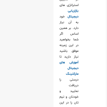
استراتژی های
بازاریابی
دیجیتال
خود
به آن نیاز
دارد. بر همین
اساس اگر
شما بخواهید
در این زمینه
موفق باشید
نیاز دارید تا
آموزش های
دیجیتال
مارکتینگ
درستی را
دریافت
نمایید و
خودتان و تیم
تان را در این