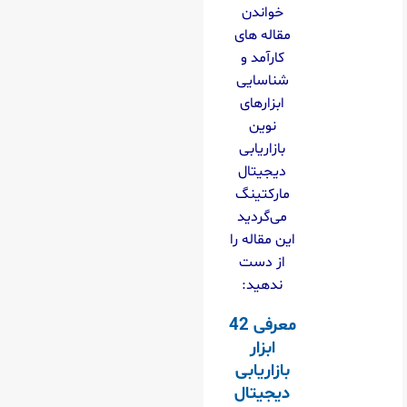
خواندن
مقاله های
کارآمد و
شناسایی
ابزارهای
نوین
بازاریابی
دیجیتال
مارکتینگ
می‌گردید
این مقاله را
از دست
ندهید:
معرفی 42
ابزار
بازاریابی
دیجیتال