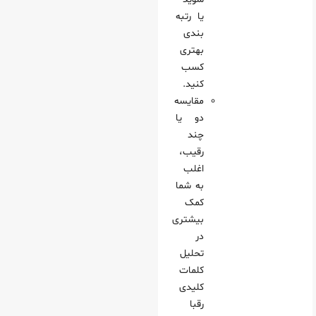
یا رتبه‌
بندی
بهتری
کسب
کنید.
مقایسه
دو یا
چند
رقیب،
اغلب
به شما
کمک
بیشتری
در
تحلیل
کلمات
کلیدی
رقبا