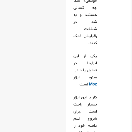
«واقعی» شما
چه کسانی
هستند و به
شما در
شناخت
رقبایتان کمک
کنند.
یکی از این
ابزارها در
تحلیل رقبا در
سئو، ابزار
Moz
است.
کار با این ابزار
بسیار راحت
است .برای
شروع اسم
دامنه خود را