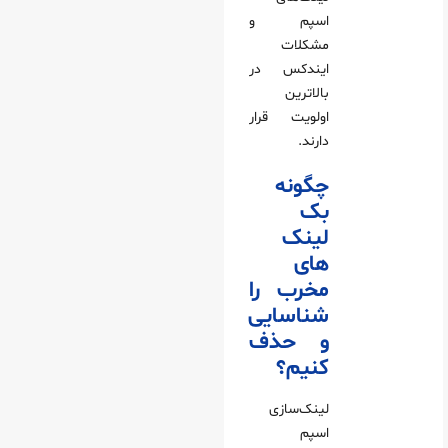
اسپم و
مشکلات
ایندکس در
بالاترین
اولویت قرار
دارند.
چگونه
بک‌
لینک‌
های
مخرب را
شناسایی
و حذف
کنیم؟
لینک‌سازی
اسپم