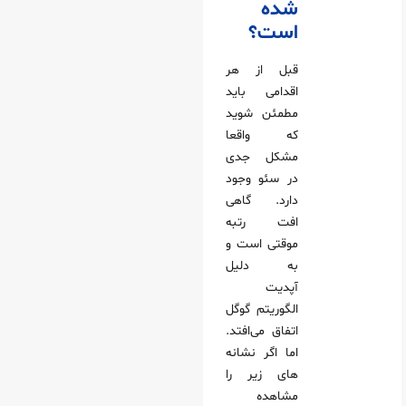
شده
است؟
قبل از هر
اقدامی باید
مطمئن شوید
که واقعا
مشکل جدی
در سئو وجود
دارد. گاهی
افت رتبه
موقتی است و
به دلیل
آپدیت
الگوریتم گوگل
اتفاق می‌افتد.
اما اگر نشانه‌
های زیر را
مشاهده