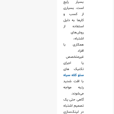
بسیار رایج
ب نکردن تیم سئو فقط بر اساس قیمت
است. بسیاری
ر فرآیند سئو
از کسب‌ و
تکرار لینک‌ سازی غیراصولی
کارها به دلیل
استفاده از
کلمات کلیدی چگونه محاسبه میشود
روش‌های
ت کلیدی بر اساس سختی کلمه چقدر تغییر میکند؟
اشتباه،
دی برای شما مناسب است؟
همکاری با
افراد
لیدی چقدر باید باشد؟
غیرمتخصص
دی خرابی سئو
یا اجرای
تکنیک‌ های
سئو کلاه سیاه
با افت شدید
رتبه مواجه
می‌شوند.
گاهی حتی یک
تصمیم اشتباه
در لینک‌سازی