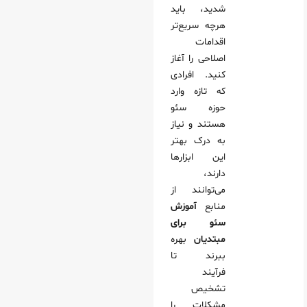
شدید، باید
هرچه سریع‌تر
اقدامات
اصلاحی را آغاز
کنید. افرادی
که تازه وارد
حوزه سئو
هستند و نیاز
به درک بهتر
این ابزارها
دارند،
می‌توانند از
منابع
آموزش
سئو برای
مبتدیان
بهره
ببرند تا
فرآیند
تشخیص
مشکلات را