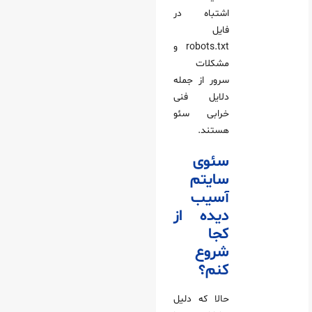
اشتباه در
فایل
robots.txt و
مشکلات
سرور از جمله
دلایل فنی
خرابی سئو
هستند.
سئوی
سایتم
آسیب
دیده از
کجا
شروع
کنم؟
حالا که دلیل