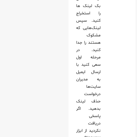
بک‌ لینک‌ ها
را استخراج
کنید. سپس
لینک‌هایی که
مشکوک
هستند را جدا
کنید. در
مرحله اول
سعی کنید با
ارسال ایمیل
به مدیران
سایت‌ها
درخواست
حذف لینک
بدهید. اگر
پاسخی
دریافت
نکردید از ابزار