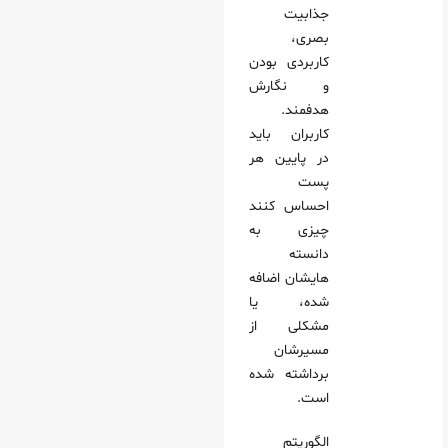
جذابیت
بصری،
کاربردی بودن
و نگارش
هدفمند.
کاربران باید
در پایین هر
پست
احساس کنند
چیزی به
دانسته‌
هایشان اضافه
شده، یا
مشکلی از
مسیرشان
برداشته شده
است.
الگوریتم