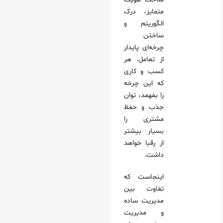
متمایز، درک
الگوریتم و
ساختن
چرخه‌ای پایدار
از تعامل. هر
کسب‌ و کاری
که این چرخه
را بفهمد، توان
جذب و حفظ
مشتری را
بسیار بیشتر
از رقبا خواهد
داشت.
اینجاست که
تفاوت بین
مدیریت ساده
و مدیریت