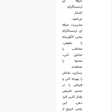
حرفه ای
اینستاگرام
آشکار
می‌شود.
مدیریت حرفه
ای اینستاگرام
یعنی الگوریتم
را بفهمی،
مخاطب را
تحلیل کنی،
محتوا را
هدفمند
بسازی، تعامل
را بهینه کنی و
فروش را در
مسیر طبیعی
رفتار کاربر قرار
دهی. این
یعنی خروج از