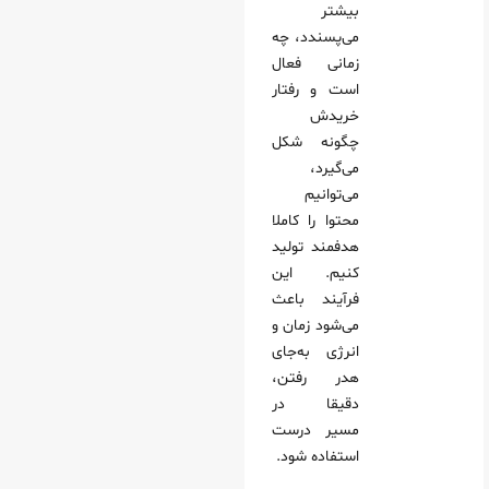
بیشتر
می‌پسندد، چه
زمانی فعال
است و رفتار
خریدش
چگونه شکل
می‌گیرد،
می‌توانیم
محتوا را کاملا
هدفمند تولید
کنیم. این
فرآیند باعث
می‌شود زمان و
انرژی به‌جای
هدر رفتن،
دقیقا در
مسیر درست
استفاده شود.