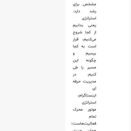
مشخص برای
رشد دارد.
استراتژی
یعنی بدانیم
از کجا شروع
می‌کنیم، قرار
است به کجا
برسیم و
چگونه این
مسیر را طی
کنیم. در
مدیریت حرفه
ای
اینستاگرام،
استراتژی
موتور محرک
تمام
فعالیت‌هاست؛
همان چیزی