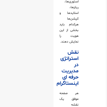
استوری‌ها،
ریلزها،
اسلایدها و
کپشن‌ها
هرکدام باید
بخشی از این
هویت را
نمایش دهند.
نقش
استراتژی
در
مدیریت
حرفه ای
اینستاگرام
هر صفحه
موفق یک
نقشه