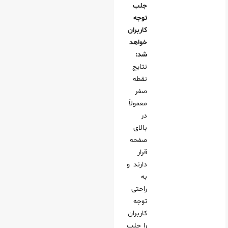
جلب
توجه
کاربران
خواهد
شد:
نتایج
نقطه
صفر
معمولاً
در
بالای
صفحه
قرار
دارند و
به
راحتی
توجه
کاربران
را جلب