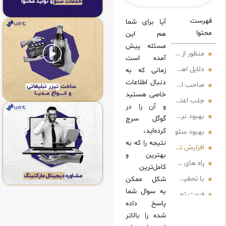
آیا برای شما
هم این
مسئله پیش
 از نقطه صفر گوگل (ZERO POSITION) چیست؟
آمده است
طه صفر گوگل
زمانی که به
دنبال اطلاعات
د (افزایش دیده شدن)
خاصی هستید
د کاربران (شناخته شدن برند شما)
و آن را در
نرخ ctr
گوگل سرچ
کرده‌اید،
و
نتیجه را که به
زایش تعاملات
بهترین و
ل ZERO POSITION
کامل‌ترین
شکل ممکن
به سوال شما
مت تعیین کنید
پاسخ داده
لا ایجاد کنید
شده را بالاتر
ایش داده می‌شوند؟