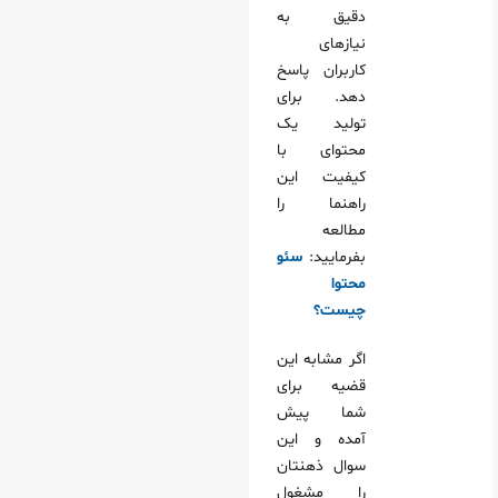
دقیق به
نیازهای
کاربران پاسخ
دهد. برای
تولید یک
محتوای با
کیفیت این
راهنما را
مطالعه
بفرمایید:
سئو
محتوا
چیست؟
اگر مشابه این
قضیه برای
شما پیش
آمده و این
سوال ذهنتان
را مشغول