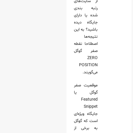
از سایت‌های
رتبه بندی
ف)
شده یا دارای
ت‌ها (مرتب‌شده و نامرتب)
جایگاه دیده
یت صفر
باشید؟ به‌ این
ودارها و گراف‌ها
نتیجه‎‌ها
اصطلاحا نقطه
حات کوتاه
صفر گوگل
How-)
ZERO
ی نقطه صفر گوگل بهینه کنیم؟
POSITION
می‌گویند.
موقعیت صفر
گوگل یا
Featured
Snippet
جایگاه ویژه‌ای
است که گوگل
به برخی از