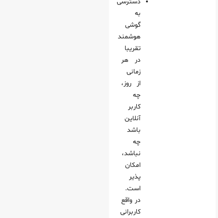
دسترسی
به
گوشی
هوشمند
تقریبا
در هر
زمانی
از روز،
چه
کاربر
آنلاین
باشد
چه
نباشد،
امکان‌
پذیر
است.
در واقع
کاربرانی