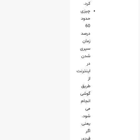
کرد.
چیزی
حدود
60
درصد
زمان
سپری
شدن
در
اینترنت
از
طریق
گوشی
انجام
می‌
شود.
یعنی
اگر
فردی