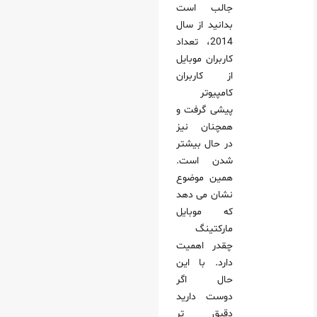
جالب است
بدانید از سال
2014، تعداد
کاربران موبایل
از کاربران
کامپیوتر
پیشی گرفت و
همچنان نیز
در حال بیشتر
شدن است.
همین موضوع
نشان می‌ دهد
که موبایل
مارکتینگ
چقدر اهمیت
دارد. با این
حال اگر
دوست دارید
دقیق‌ تر