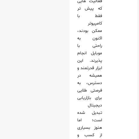
فعالیت‌ هایی
که پیش‌ تر
 کد QR
فقط با
متنی شخصی
کامپیوتر
ی موبایل مارکتینگ برای رشد کسب و کار
ممکن بودند،
اکنون به‌
AdMo
راحتی با
Instagram for B
موبایل انجام‌
پذیرند. این
ر Web page
ابزار قدرتمند و
اپلیکیشن ها و وب سایت های موبایل بر تعامل مشتری
همیشه در
 موبایل مارکتینگ
دسترس، به
فرصتی طلایی
حتوا سئو شده چطور به بازاریابی موبایل کمک می‌ کند؟
برای بازاریابی
یابی موبایل به چند نوع تقسیم میشود؟
دیجیتال
ایل مارکتینگ اهمیت دارد؟
تبدیل شده
است؛ اما
هنوز بسیاری
از کسب‌ و