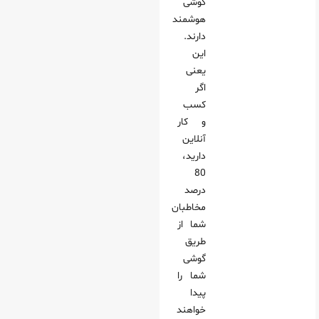
گوشی
هوشمند
دارند.
این
یعنی
اگر
کسب
و کار
آنلاین
دارید،
80
درصد
مخاطبان
شما از
طریق
گوشی
شما را
پیدا
خواهند