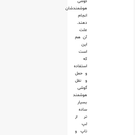
گوشی
هوشمندشان
انجام
دهند.
علت
آن هم
این
است
که
استفاده
و حمل‌
و نقل
گوشی
هوشمند
بسیار
ساده‌
تر از
لپ
تاپ و