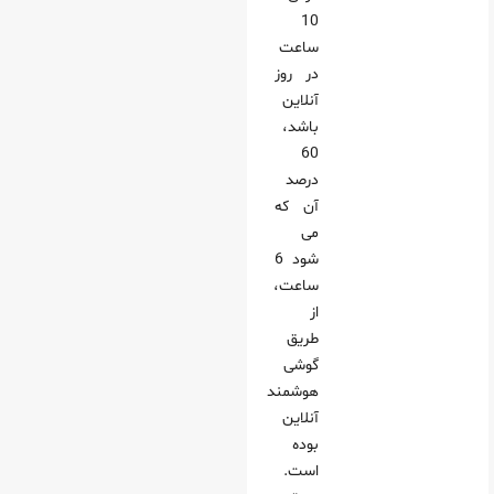
10
ساعت
در روز
آنلاین
باشد،
60
درصد
آن که
می‌
شود 6
ساعت،
از
طریق
گوشی
هوشمند
آنلاین
بوده
است.