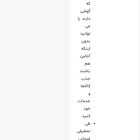
که
گوشی
دارند را
می‌
توانید
بدون
اینکه
آنلاین
هم
باشند
جذب
کالاها
و
خدمات
خود
کنید.
طی
تحقیقی
میدانی