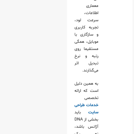
معماری
اطلاعات،
سرعت لود،
تجربه کاربری
و سازگاری با
موبایل، همگی
مستقیما روی
رتبه و نرخ
تبدیل اثر
می‌گذارند.
به همین دلیل
است که ارائه
تخصصی
خدمات طراحی
سایت
باید
بخشی از DNA
آژانس باشد،
نه یک