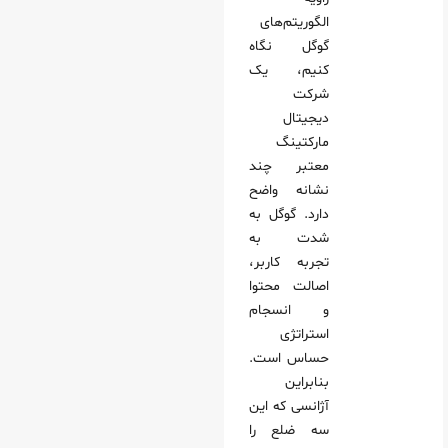
الگوریتم‌های
گوگل نگاه
کنیم، یک
شرکت
دیجیتال
مارکتینگ
معتبر چند
نشانه واضح
دارد. گوگل به
شدت به
تجربه کاربر،
اصالت محتوا
و انسجام
استراتژی
حساس است.
بنابراین
آژانسی که این
سه ضلع را