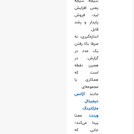
نتیجه. نتیجه
یعنی افزایش
لید، فروش
پایدار و رشد
قابل
اندازه‌گیری، نه
صرفا بالا رفتن
یک عدد در
گزارش. در
همین نقطه
است که
همکاری با
مجموعه‌ای
مانند
آژانس
دیجیتال
مارکتینگ
وینت
معنا
پیدا می‌کند؛
جایی که