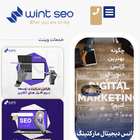
خدمات وینت
ن
ال
نگ
ب