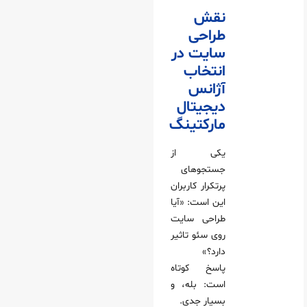
نقش
طراحی
سایت در
انتخاب
آژانس
دیجیتال
مارکتینگ
یکی از
جستجوهای
پرتکرار کاربران
این است: «آیا
طراحی سایت
روی سئو تاثیر
دارد؟»
پاسخ کوتاه
است: بله، و
بسیار جدی.