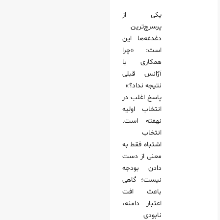
یکی از
پرسرچ‌ترین
دغدغه‌ها این
است: «چرا
همکاری با
آژانس قبلی
نتیجه نداد؟»
پاسخ اغلب در
انتخاب اولیه
نهفته است.
انتخاب
اشتباه فقط به
معنی از دست
دادن بودجه
نیست؛ گاهی
باعث افت
اعتبار دامنه،
نابودی