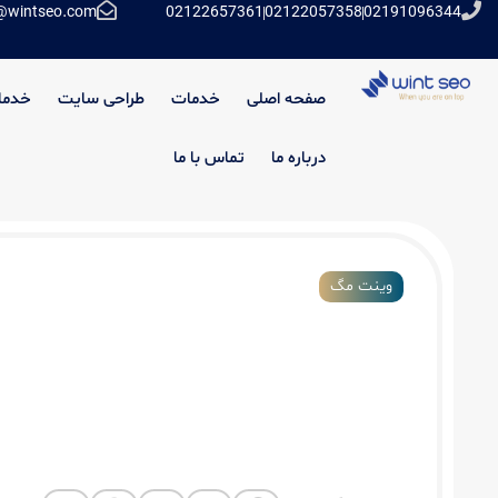
@wintseo.com
02122657361
02122057358
02191096344
صفحه اصلی
خدمات
طراحی سایت
خدما
درباره ما
تماس با ما
وینت مگ
هزینه ساخت تیزر تبلیغاتی چقدر است؟