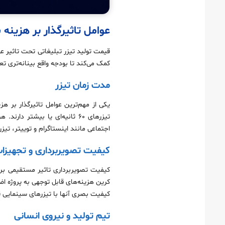
نکات کلیدی برای انتخاب تیم تولید مناسب
چگونه از تیزر تبلیغاتی خود بیشترین بهره را ببریم؟
عوامل تاثیرگذار بر هزینه
روندهای جدید در تولید تیزر تبلیغاتی
قیمت تولید تیزر تبلیغاتی تحت تاثیر عو
اهمیت تست و بهینه‌ سازی تیزر قبل از انتشار
کمک می‌کند تا بودجه واقع‌ بینانه‌تری تع
نقش ساخت تیزر تبلیغاتی در استراتژی بازاریابی محتوا
مدت زمان تیزر
چگونه با بودجه محدود تیزر حرفه‌ای تولید کنیم؟
مزایای بلند مدت سرمایه‌ گذاری در تیزر تبلیغاتی
تیزرهای ۶۰ ثانیه‌ای یا بیشتر
چک‌ لیست نهایی قبل از شروع پروژه تیزر
اجتماعی مانند اینستاگرام و توییتر، تیزرهای ۱۵ تا ۳۰ ثانیه‌ای بهینه هستند، در حالی که برای یوتیوب و تلویزیون می‌توانید تیزرهای طولان
کیفیت تصویربرداری و تجهیزا
کیفیت بصری آنها با تیزرهای سینمایی ق
تیم تولید و نیروی انسانی