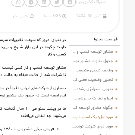
اشتراک گذاری در :
آبان 30, 1404
3:38 ب.ظ
بدون نظر
فهرست محتوا
در دنیای امروز که سرعت تغییرات سرسام
دارند: چگونه در این بازار شلوغ و بی
مشاور توسعه کسب و کار کیست و چرا الان به آن نیاز دارید؟
کسب و کار
.
جدول تفاوت مشاور توسعه کسب و کار با مربی کسب و کار، کوچ و مشاور معمولی
مشاور توسعه کسب و کار کسی نیست که ف
وظایف کلیدی متخصص توسعه کسب‌ و کار در رشد شرکت‌ها
تا شرکت شما از حالت «بقا» به حالت «تس
تحلیل وضعیت فعلی کسب‌ و کار: اولین گام مشاور توسعه کسب و کار
بسیاری از شرکت‌های ایرانی دقیقاً در همی
تدوین استراتژی رشد: قلب تپنده نقش مشاور توسعه کسب و کار
این لحظه است که حضور یک مشاور توسعه 
اجرا و نظارت بر برنامه‌ها: چرا مشاور توسعه کسب و کار فراتر از مشاوره است؟
چگونه مشاور توسعه کسب و کار شرکت‌ ها را متحول کرد؟
می‌شود، چه اتفاقی می‌افتد:
مورد اول: یک استارتاپ فین‌تک که از ورشکستگی نجات یافت
مورد دوم: شرکت تولیدی که بازار صادراتی را فتح کرد
فروش برخی مشتریان تا ۳۸۰٪ رشد کرد