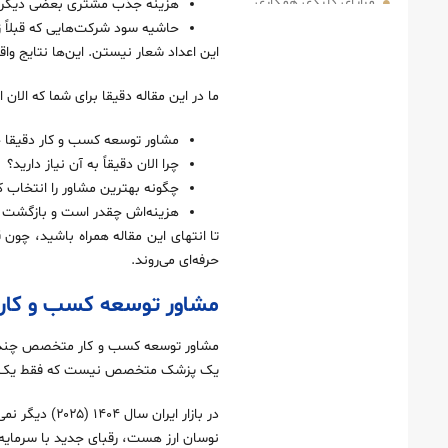
مزایای کلیدی همکاری با متخصص توسعه کسب‌ و کار برای شرکت‌ های ایرانی
هزینه جذب مشتری بعضی دیگر تا ۷۴٪ کاهش ی
حاشیه سود شرکت‌هایی که قبلاً زیر ۱۰٪ بود، به بالای ۳۵٪
صرفه‌ جویی در هزینه‌ ها با کمک مشاور توسعه کسب و کار
این اعداد شعار نیستن. این‌ها نتایج 
افزایش فروش و جذب مشتری جدید از طریق مشاور توسعه کسب و کار
تحول واقعی شرکت‌ ها با مشاور توسعه کسب و کار
ما در این مقاله دقیقا برای شما که الا
یک شرکت نرم‌افزاری که مقیاس‌ پذیری‌اش را ۱۰ برابر کرد
مشاور توسعه کسب و کار دقیقا چ
رستورانی که از محلی به زنجیره‌ای تبدیل شد
چرا الان دقیقاً به آن نیاز دارید؟
چگونه بهترین مشاور توسعه کسب و کار را انتخاب کنید؟
چگونه بهترین مشاور را انتخاب ک
هزینه‌اش چقدر است و بازگشت س
معیارهای کلیدی برای ارزیابی مشاور توسعه کسب و کار
تا انتهای این مقاله همراه باشید، چو
هزینه همکاری با مشاور توسعه کسب و کار: آیا ارزشش را دارد؟
حرفه‌ای می‌روند.
محاسبه بازگشت سرمایه از مشاور توسعه کسب و کار
مشاور توسعه کسب و کار کی
چالش‌ های رایج در همکاری با مشاور توسعه کسب و کار و راه‌ حل‌ها
اشتباهات رایج مدیران در انتخاب مشاور توسعه کسب و کار
مشاور توسعه کسب و کار متخصص چندوجهی‌
یک پزشک متخصص نیست که فقط یک عضو بد
چرا الان زمان اقدام برای استخدام مشاور توسعه کسب و کار است؟
مشاور توسعه کسب و کار در عصر هوش مصنوعی و تحول دیجیتال در سال ۱۴۰۴
نقش مشاور توسعه کسب و کار در جذب سرمایه و تأمین مالی
نوسان ارز هست، رقبای جدید با سرمایه‌