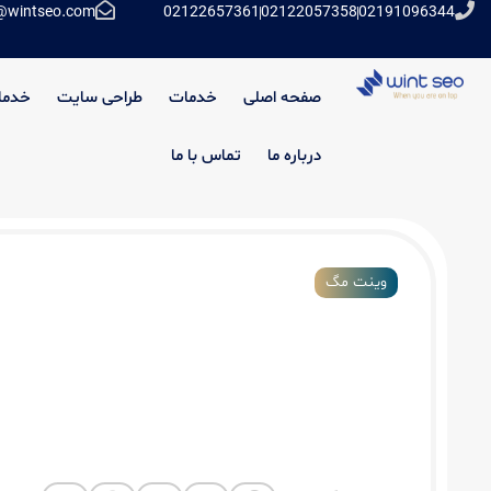
@wintseo.com
02122657361
02122057358
02191096344
صفحه اصلی
خدمات
طراحی سایت
خدما
درباره ما
تماس با ما
وینت مگ
مشاور توسعه کسب و کار: موتور محرک رش
در بازار رقابتی امروز