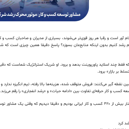
‌ آور است و رقبا هر روز قوی‌تر می‌شوند، بسیاری از مدیران و صاحبان کسب‌ و
‌رحم رشد کنیم بدون اینکه منابع‌مان بسوزد؟ پاسخ دقیقا همین چیزی است که شم
قط چند اسلاید پاورپوینت بدهد و برود. او شریک استراتژیک شماست که دقیقاً م
لط بر بازار» برود.
ن نقطه گیر می‌کنند: فروش متوقف شده، هزینه‌ها بالا رفته، تیم انگیزه ندارد و رقبا
کسب و کار حرفه‌ای تفاوت بین «ادامه حیات» و «رشد انفجاری» را رقم می‌زند.
ما در وینت سئو طی 11 سال گذشته کنار بیش از ۴۲۰ کسب‌ و کار ایرانی بودیم و دقیقا دیدیم که و