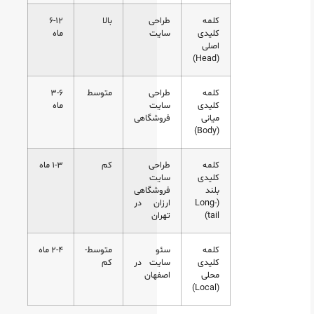
کلمه
طراحی
بالا
۶-۱۲
کلیدی
سایت
ماه
اصلی
(Head)
کلمه
طراحی
متوسط
۳-۶
کلیدی
سایت
ماه
میانی
فروشگاهی
(Body)
کلمه
طراحی
کم
۱-۳ ماه
کلیدی
سایت
بلند
فروشگاهی
(Long-
ارزان در
tail)
تهران
کلمه
سئو
متوسط-
۲-۴ ماه
کلیدی
سایت در
کم
محلی
اصفهان
(Local)