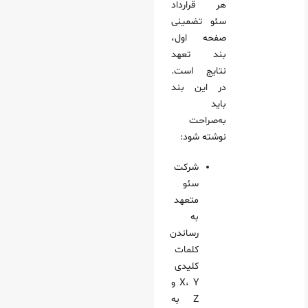
هر قرارداد
سئو تضمینی
صفحه اول،
بند تعهد
نتایج است.
در این بند
باید
به‌صراحت
نوشته شود:
شرکت
سئو
متعهد
به
رساندن
کلمات
کلیدی
X، Y و
Z به