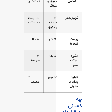
مشخص
دقیق و
نامشخص
شفاف
گزارش‌دهی
✅
⚠️ بسته
ماهانه
به شرکت
و دقیق
ریسک
🔽 کم
🔼 بالا
کارفرما
انگیزه
🔼 بالا
🔽
شرکت
متوسط
سئو
قابلیت
✅ قوی
⚠️
پیگیری
ضعیف
حقوقی
چه
کسانی