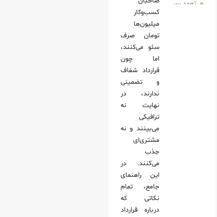
صاحبان
ن به صفحه اول گوگل
کسب‌وکار
 تعداد آن‌ها
میلیون‌ها
تایج
تومان صرف
سئو می‌کنند،
اما چون
یت
قرارداد شفاف
 قرارداد سئو تضمینی صفحه اول حرفه‌ای
و تضمینی
لیه سایت و رقبا
ندارند، در
نهایت نه
لیدی واقع‌بینانه
ترافیکی
فق بر بازه زمانی و KPI
می‌بینند و نه
 ضمانت‌ها
مشتری‌ای
جذب
 اول واقعی و کلاهبرداری
می‌کنند. در
داد سئو تضمینی معتبر
این راهنمای
هبرداری سئو است
جامع، تمام
نکاتی که
درباره قرارداد
 و رزومه