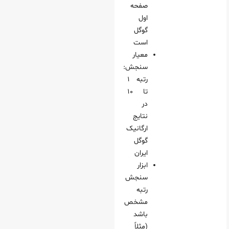
صفحه
اول
گوگل
است
معیار
سنجش:
رتبه ۱
تا ۱۰
در
نتایج
ارگانیک
گوگل
ایران
ابزار
سنجش
رتبه
مشخص
باشد
(مثلاً