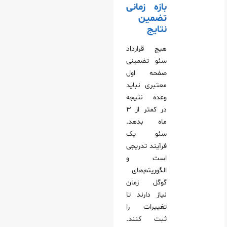
بازه زمانی
تضمین
نتایج
هیچ قرارداد
سئو تضمینی
صفحه اول
معتبری نباید
وعده نتیجه
در کمتر از ۳
ماه بدهد.
سئو یک
فرآیند تدریجی
است و
الگوریتم‌های
گوگل زمان
نیاز دارند تا
تغییرات را
ثبت کنند.