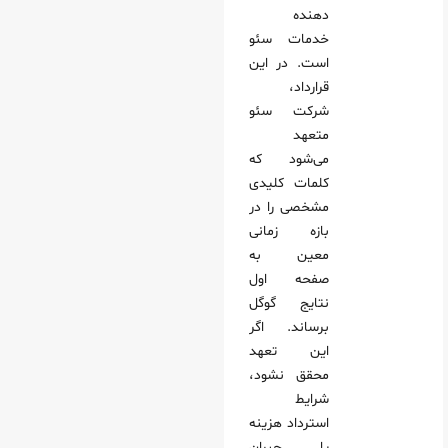
دهنده
خدمات سئو
قبل از امضای قرارداد سئو تضمینی، مشاوره رایگان بگیرم؟
است. در این
 تضمینی شامل تولید محتوا هم می‌شود؟
قرارداد،
هم می‌توان قرارداد سئو تضمینی صفحه اول بست؟
شرکت سئو
متعهد
اری هوشمندانه
می‌شود که
کلمات کلیدی
مشخصی را در
بازه زمانی
معین به
صفحه اول
نتایج گوگل
برساند. اگر
این تعهد
محقق نشود،
شرایط
استرداد هزینه
یا جبران