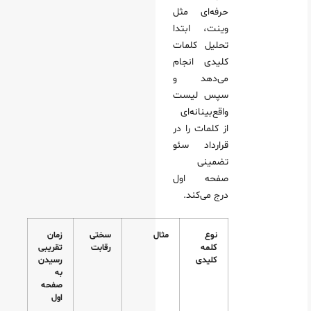
حرفه‌ای مثل
وینت، ابتدا
تحلیل کلمات
کلیدی انجام
می‌دهد و
سپس لیست
واقع‌بینانه‌ای
از کلمات را در
قرارداد سئو
تضمینی
صفحه اول
درج می‌کند.
نوع
مثال
سختی
زمان
کلمه
رقابت
تقریبی
کلیدی
رسیدن
به
صفحه
اول