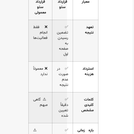
معیار
قرارداد
قرارداد
سئو
سئو
معمولی
تعهد
✅
❌ فقط
نتیجه
تضمین
انجام
رسیدن
فعالیت‌ها
به
صفحه
اول
استرداد
✅ در
❌ معمولاً
هزینه
صورت
ندارد
عدم
نتیجه
کلمات
✅
⚠️ گاهی
کلیدی
دقیقاً
مبهم
مشخص
تعیین
شده
بازه زمانی
✅
⚠️