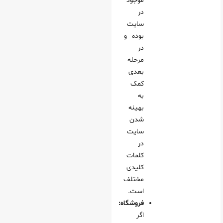
موجود
در
سایت
بوده و
در
مرحله
بعدی
کمک
به
بهینه
شدن
سایت
در
کلمات
کلیدی
مختلف
است.
فروشگاه:
اگر