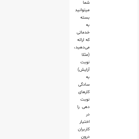
شما
می‎توانید
بسته
به
خدماتی
که ارائه
می‌دهید،
(مثلا
نوبت
آرایش)
به
سادگی
کارهای
نوبت
دهی را
در
اختیار
کاربران
درون