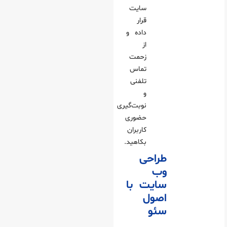
سایت
قرار
داده و
از
زحمت
تماس
تلفنی
و
نوبت‌گیری
حضوری
کاربران
بکاهید.
طراحی
وب
سایت با
اصول
سئو