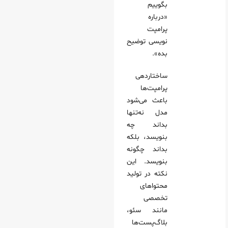
بگوییم
«درباره
پرامپت‌
نویسی توضیح
بده».
ساختاردهی
پرامپت‌ها
باعث می‌شود
مدل نه‌تنها
بداند چه
بنویسد، بلکه
بداند چگونه
بنویسد. این
نکته در تولید
محتواهای
تخصصی
مانند سئو،
بلاگ‌پست‌ها