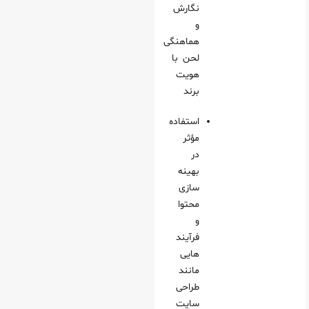
نگارش
و
هماهنگی
لحن با
هویت
برند
استفاده
مؤثر
در
بهینه‌
سازی
محتوا
و
فرآیند
هایی
مانند
طراحی
سایت