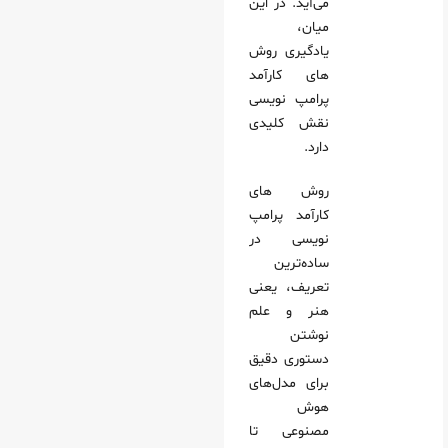
می‌آید. در این
میان،
 نقش و سبک
یادگیری روش‌
م: الگوی بازخورد و اصلاح
های کارآمد
جم: الگوی داده‌محور
پرامپ‌ نویسی
 مدل‌های عملی
نقش کلیدی
دارد.
ی کمکی برای پرامپت‌ نویسی حرفه‌ای
ویرایشگرهای هوش مصنوعی
روش‌ های
کارآمد پرامپ‌
انه‌ها و قالب‌های آماده پرامپت
نویسی در
صنوعی
ساده‌ترین
 چهارم: پایگاه داده و منابع مرجع
تعریف، یعنی
هنر و علم
نوشتن
پت‌ نویسی
دستوری دقیق
ارد سازی فرمت پرامپت
برای مدل‌های
و های مرجع
هوش
مصنوعی تا
له‌ ای