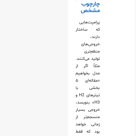
چارچوب
مشخص
پرامپت‌هایی
که ساختار
دارند،
خروجی‌های
منظم‌تری
تولید می‌کنند.
مثلاً اگر از
مدل بخواهیم
«مقاله‌ای ۵
بخشی با
تیترهای H2 و
H3» بنویسد،
خروجی بسیار
منسجم‌تر از
زمانی خواهد
بود که فقط