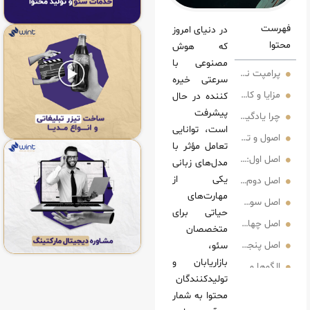
در دنیای امروز
که هوش
مصنوعی با
پت‌ نویسی پلی میان انسان و ماشین
سرعتی خیره‌
بردهای روش‌ های کارآمد پرامپ‌ نویسی
کننده در حال
پیشرفت
ادگیری پرامپت‌ نویسی اهمیت دارد؟
است، توانایی
 های پیشرفته در روش‌ های کارآمد پرامپ‌ نویسی
تعامل مؤثر با
اول: وضوح هدف و نیت پرامپت
مدل‌های زبانی
یکی از
دوم: تعیین نقش، لحن و زاویه دید
مهارت‌های
و چارچوب مشخص
حیاتی برای
زخورددهی و اصلاح مرحله‌ ای
متخصصان
ه از دانش جانبی و داده‌های مرجع
سئو،
بازاریابان و
‌های عملی در روش‌ های کارآمد پرامپ‌ نویسی
تولیدکنندگان
وی پرسش و پاسخ
محتوا به‌ شمار