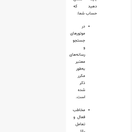
دهید که
حساب شما:
در
موتورهای
جستجو
و
رسانه‌های
معتبر
به‌طور
مکرر
ذکر
شده
است.
مخاطب
فعال و
تعامل
بالا