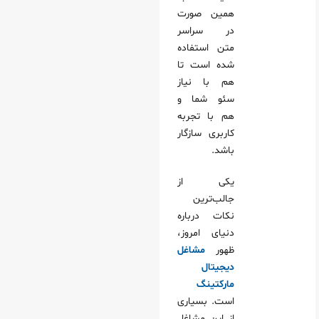
اظت از اسناد
همین صورت
در سراسر
بین‌المللی
متن استفاده
دها و توافق‌نامه‌ها
شده است تا
ٔ فرضی)
هم با نیاز
سئو شما و
عیت اولیه
هم با تجربه
مات انجام‌ شده
کاربری سازگار
باشد.
ٔ کلیدی
یکی از
باره تیک آبی اینستاگرام
جالب‌ترین
اتژیک
نکات درباره
دنیای امروز،
رند و محتوا
ظهور
مشاغل
 بحران
دیجیتال
هی و تحلیل
مارکتینگ
است. بسیاری
از این مشاغل