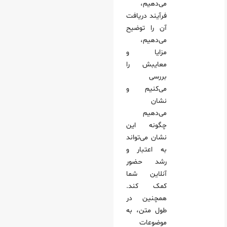
می‌دهیم،
ز خدمات افزایش فیک تعامل
فرآیند دریافت
حتوای ناقص یا حساب غیرفعال
آن را توضیح
 قوانین پلتفرم
می‌دهیم،
مزایا و
معایبش را
بی اینستاگرام در افزایش اعتماد مخاطبان
بررسی
د در فضای دیجیتال حیاتی است؟
می‌کنیم و
نشان
یید نشده اینستاگرام
می‌دهیم
سی بیشتر در الگوریتم نمایش
چگونه این
امل و وفاداری مخاطبان
نشان می‌تواند
به اعتبار و
رشد حضور
‌های محتوا
آنلاین شما
و تعامل واقعی
کمک کند.
همچنین در
طول متن، به
از تیک آبی در ارتباطات تجاری
موضوعات