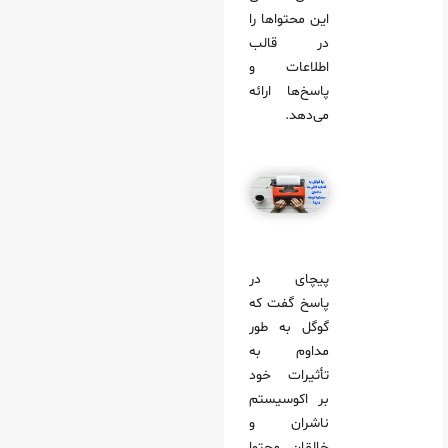
این محتواها را
در قالب
اطلاعات و
پاسخ‌ها ارائه
می‌دهد.
پیچای در
پاسخ گفت که
گوگل به طور
مداوم به
تأثیرات خود
بر اکوسیستم
ناشران و
خالقان محتوا