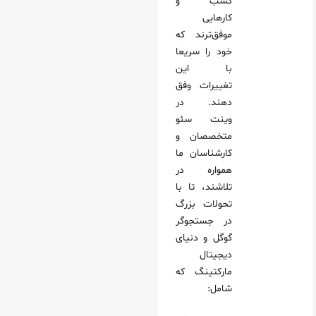
کسب و
کارهایی
موفق‌ترند که
خود را سریعا
با این
تغییرات وفق
دهند. در
وینت سئو
متخصصان و
کارشناسان ما
همواره در
تلاشند، تا با
تحولات بزرگ
در جستجوگر
گوگل و دنیای
دیجیتال
مارکتینگ که
شامل: