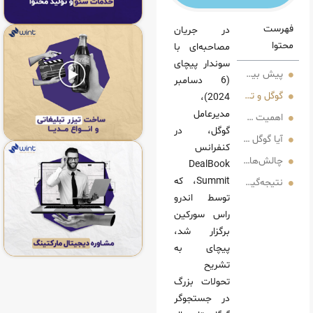
در جریان
مصاحبه‌ای با
سوندار پیچای
وگل تا سال 2025
(6 دسامبر
ناشی از هوش مصنوعی
2024)،
مدیرعامل
وای جعلی
گوگل، در
اندازه کافی به خالقان محتوا توجه دارد؟
کنفرانس
ش‌رو و آینده هوش مصنوعی در جستجوگرها
DealBook
Summit، که
د برای جستجوی گوگل
توسط اندرو
راس سورکین
برگزار شد،
پیچای به
تشریح
تحولات بزرگ
در جستجوگر