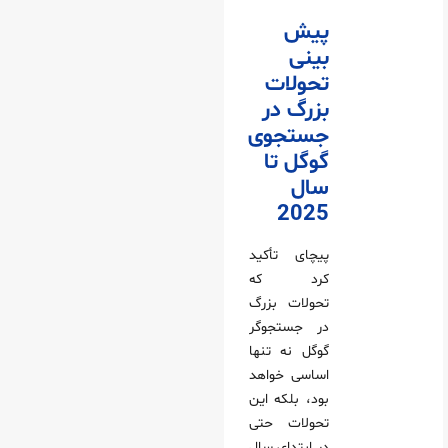
پیش
بینی
تحولات
بزرگ در
جستجوی
گوگل تا
سال
2025
پیچای تأکید
کرد که
تحولات بزرگ
در جستجوگر
گوگل نه تنها
اساسی خواهد
بود، بلکه این
تحولات حتی
در ابتدای سال