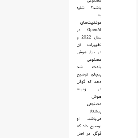
مصنوعی
باشد؟ اشاره
به
موفقیت‌های
OpenAI در
سال 2022 و
تغییرات آن
در بازار هوش
مصنوعی
باعث شد
پیچای توضیح
دهد که گوگل
در زمینه
هوش
مصنوعی
پیشتاز
می‌باشد. او
توضیح داد که
گوگل در اصل