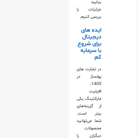
بیایید
جزئیات را
بررسی کنیم.
ایده‌ های
دیجیتال
برای شروع
با سرمایه
کم
در تجارت های
پولساز در
1405،
افیلیت
مارکتینگ یکی
از گزینه‌های
برتر است.
شما می‌توانید
محصولات
دیگران را