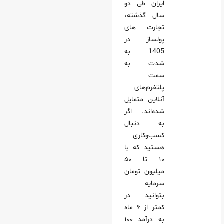
ایران طی دو
سال گذشته،
تجارت های
پولساز در
1405 به
شدت به
سمت
پلتفرم‌های
آنلاین متمایل
شده‌اند. اگر
به دنبال
کسب‌وکاری
هستید که با
۱۰ تا ۵۰
میلیون تومان
سرمایه
بتوانید در
کمتر از ۶ ماه
به درآمد ۱۰۰