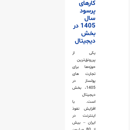
کارهای
پرسود
سال
1405 در
بخش
دیجیتال
یکی از
پررونق‌ترین
حوزه‌ها برای
تجارت های
پولساز در
1405، بخش
دیجیتال
است. با
افزایش نفوذ
اینترنت در
ایران – بیش
از 80 میلیون