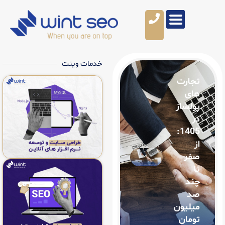
خدمات وینت
14
ن