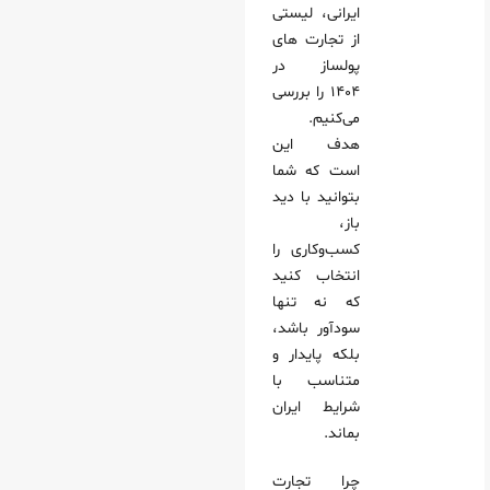
ایرانی، لیستی
رین گزینه‌ها بر اساس شرایط تو:
از تجارت های
پولساز در
ر 1405):
۱۴۰۴ را بررسی
 روزه‌ای که باید همین امشب شروع کنی:
می‌کنیم.
رف از وینت سئو به تو:
هدف این
است که شما
بتوانید با دید
باز،
کسب‌وکاری را
انتخاب کنید
که نه تنها
سودآور باشد،
بلکه پایدار و
متناسب با
شرایط ایران
بماند.
چرا تجارت