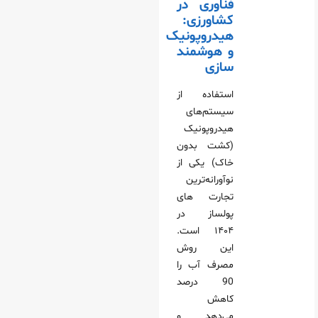
فناوری در
کشاورزی:
هیدروپونیک
و هوشمند
سازی
استفاده از
سیستم‌های
هیدروپونیک
(کشت بدون
خاک) یکی از
نوآورانه‌ترین
تجارت های
پولساز در
۱۴۰۴ است.
این روش
مصرف آب را
90 درصد
کاهش
می‌دهد و