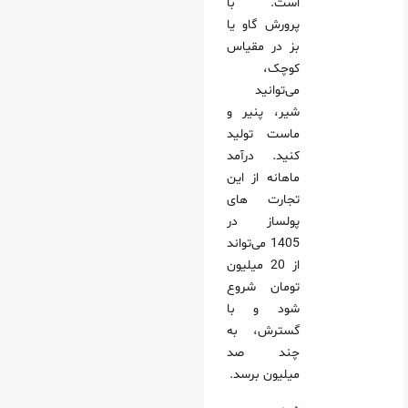
است. با
پرورش گاو یا
بز در مقیاس
کوچک،
می‌توانید
شیر، پنیر و
ماست تولید
کنید. درآمد
ماهانه از این
تجارت های
پولساز در
1405 می‌تواند
از 20 میلیون
تومان شروع
شود و با
گسترش، به
چند صد
میلیون برسد.