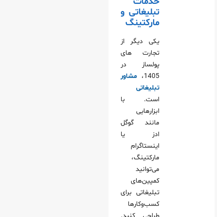
خدمات
تبلیغاتی و
مارکتینگ
یکی دیگر از
تجارت های
پولساز در
1405،
مشاور
تبلیغاتی
است. با
ابزارهایی
مانند گوگل
ادز یا
اینستاگرام
مارکتینگ،
می‌توانید
کمپین‌های
تبلیغاتی برای
کسب‌وکارها
طراحی کنید.