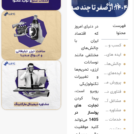
در دنیای امروز
که اقتصاد
ایران با
سال 1405 در بخش دیجیتال
چالش‌های
 های دیجیتال برای شروع با سرمایه کم
مختلفی مانند
نوسانات
راهکارها در کسب‌ و کار های دیجیتال
ارزی، تحریم‌ها
های تجاری پولساز 1405 در کشاورزی و تولید
و تغییرات
ش محصولات ارگانیک و صادرات
تکنولوژیکی
روبرو است،
کشاورزی: هیدروپونیک و هوشمند سازی
پیدا کردن
ار 1405 در خدمات و مشاوره
تجارت های
و کار
پولساز در
 و مارکتینگ
1405
می‌تواند
کلید موفقیت
14 با سرمایه کم