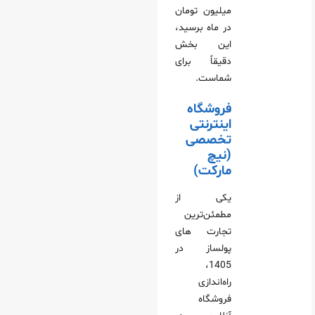
میلیون تومان
در ماه برسید،
این بخش
دقیقاً برای
شماست.
فروشگاه
اینترنتی
تخصصی
(نیچ
مارکت)
یکی از
مطمئن‌ترین
تجارت های
پولساز در
1405،
راه‌اندازی
فروشگاه