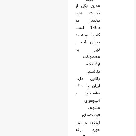
مدرن یکی از
تجارت های
پولساز در
1405 است
که با توجه به
بحران آب و
نیاز به
محصولات
ارگانیک،
پتانسیل
بالایی دارد.
ایران با خاک
حاصلخیز و
آب‌وهوای
متنوع،
فرصت‌های
زیادی در این
حوزه ارائه