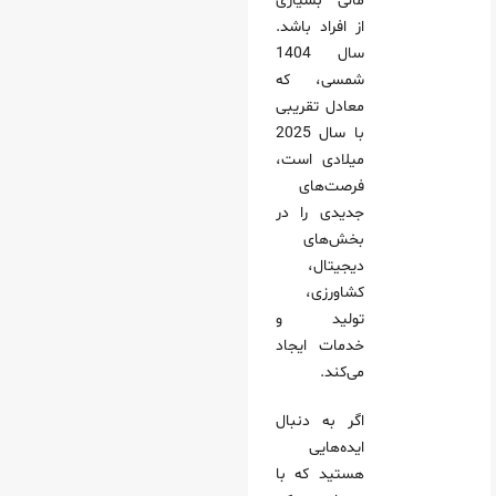
مالی بسیاری
رنتی تخصصی (نیچ مارکت)
از افراد باشد.
ی آنلاین و کوچینگ
سال 1404
شمسی، که
ری تخصصی
معادل تقریبی
 در 1405
با سال 2025
انگی پولساز 1405
میلادی است،
پردرآمد 1405 در حوزه سلامت و زیبایی
فرصت‌های
جدیدی را در
یی خانگی و خدمات تزریق
بخش‌های
ی و رژیم غذایی آنلاین
دیجیتال،
 و فروش محصولات مراقبت پوست دست‌ ساز
کشاورزی،
تولید و
14 که کسی انتظارش را ندارد
خدمات ایجاد
مرتبط
می‌کند.
ده (AR) و مجازی (VR)
اگر به دنبال
دی خانگی
ایده‌هایی
تی کوچک اما پرسود 1405
هستید که با
سریع‌تر رشد دهیم؟