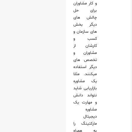
و کار مشاوران
فته آرین سرکار خانم مهندس جعفریان، مدیر بازاریابی و فروش
برای حل
بودی، معاونت آموزشی
چالش های
رکار خانم مهندس نظام آبادی، مدیریت برندینگ
دیگر بخش
های سازمان و
یاکوپلینگ جناب آقای مهندس سپهر صالح تجریشی، مدیریت عامل
کسب و
گ سرکار خانم دکتر مجیدیان، معاونت آموزشی
کارشان از
هیات مدیره
مشاوران و
ب آقای دکتر چوپانی، معاونت آموزشی
تخصص های
دیگر استفاده
ت کیش سرکار خانم دکتر کاظمیان، مدیریت عامل
میکنند. مثلا
یک مشاوره
بازاریابی شاید
نتواند دانش
و مهارت یک
مشاوره
دیجیتال
مارکتینگ را
به همراه