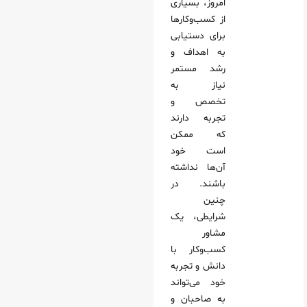
امروز، بسیاری
از کسب‌وکارها
برای دستیابی
به اهداف و
رشد مستمر
نیاز به
تخصص و
تجربه دارند
که ممکن
است خود
آن‌ها نداشته
باشند. در
چنین
شرایطی، یک
مشاور
کسب‌وکار با
دانش و تجربه
خود می‌تواند
به صاحبان و