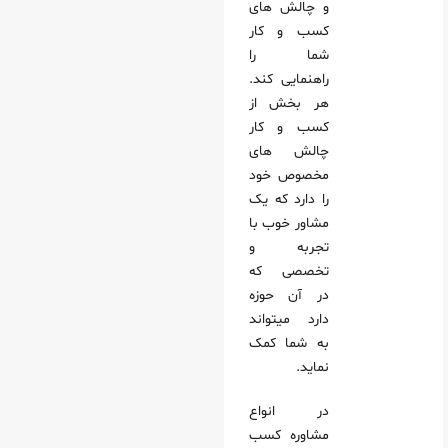
و چالش های
اریم؟
کسب و کار
شما را
انه کیست؟
راهنمایی کند.
ر هوشمندانه
هر بخش از
اده‌های دقیق و کاربردی:
کسب و کار
چالش های
 از بازار و رفتار مشتریان:
مخصوص خود
ه از فناوری‌های نوین:
را دارد که یک
دی:
مشاور خوب با
کسب‌وکار باهوشانه انتخاب کنیم؟
تجربه و
تخصصی که
در آن حوزه
پایون توزیع کالاسرکار خانم مهندس خلیلی
دارد میتواند
مهندس پناهی
به شما کمک
نماید.
اب آقای مهندس امیر کشاورزی نژاد
 خانم مهندس شریف زاده
در انواع
آقای مهندس شیرازی
مشاوره کسب