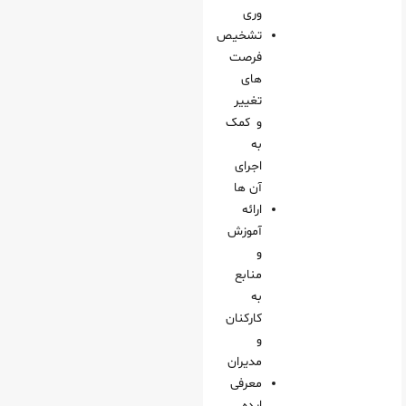
وری
تشخیص
فرصت‌
های
تغییر
و کمک
به
اجرای
آن‌ ها
ارائه
آموزش
و
منابع
به
کارکنان
و
مدیران
معرفی
ایده‌