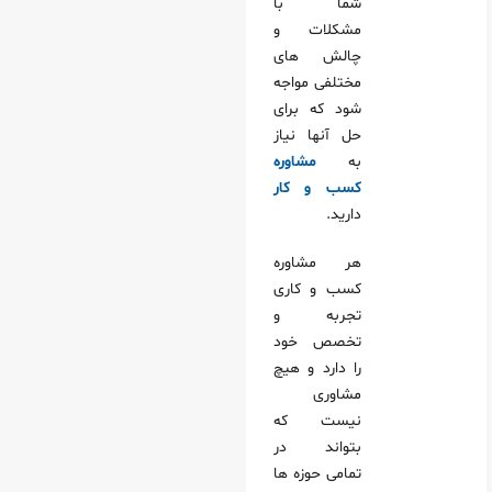
شما با
مشکلات و
چالش های
 برای کسب و کارها
مختلفی مواجه
اه‌مدت
شود که برای
حل آنها نیاز
به
مشاوره
ی رقابتی
کسب و کار
روش‌های استفاده از مشاور کسب‌وکار برای بهینه‌سازی عملکرد
دارید.
یل فرآیندهای داخلی
هر مشاوره
از فناوری برای بهینه‌سازی
کسب و کاری
اطات داخلی و خارجی
تجربه و
تخصص خود
را دارد و هیچ
مشاوری
مشکلات منابع انسانی
نیست که
مشکلات مالی و اقتصادی
بتواند در
تمامی حوزه ها
کار ما در وینت