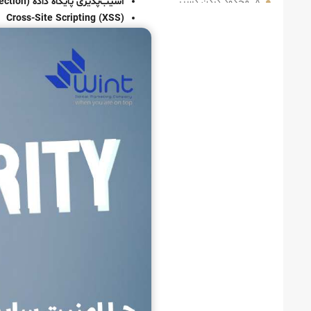
۸. محدود کردن دسترسی به پنل مدیریت
آسیب‌پذیری پایگاه داده (SQL Injection)
Cross-Site Scripting (XSS)
۹. استفاده از SSL و پروتکل HTTPS
۱۰. پشتیبان‌گیری منظم (Backup)
چرا نباید از افزونه‌ها و قالب‌های نال شده استفاده کنیم؟
بررسی وضعیت امنیتی سایت
چک‌ لیست امنیت سایت وردپرسی
معرفی بهترین افزونه‌های امنیتی وردپرس در سال ۲۰۲۵
راهکارهای پیشرفته‌تر برای امنیت سایت وردپرسی
امنیت سایت وردپرسی در کنار طراحی حرفه‌ای
نقش صفحه‌سازها در امنیت سایت وردپرسی
راهکارهای پیشرفته برای امنیت سایت وردپرسی
استفاده از سرویس‌های امنیتی پیشرفته
تنظیمات امنیتی پایگاه داده
استفاده از فایروال وب برای محافظت بیشتر
افزونه‌های امنیتی برای شناسایی آسیب‌پذیری‌ها