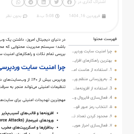
اشتراک گذاری در :
فروردین 16, 1404
5:08 ب.ظ
بدون نظر
فهرست محتوا
در دنیای دیجیتال امروز، داشتن یک وب
باشد؛ سیستم مدیریت محتوایی که محبوب
چرا امنیت سایت وردپرسی اهمیت دارد؟
بررسی تمام نکات و راهکارهای امنیت س
بهترین راهکارهای افزایش امنیت سایت وردپرسی
چرا امنیت سایت وردپرسی
1. استفاده از هاست امن و معتبر
2. به‌روزرسانی منظم وردپرس، قالب و افزونه‌ها
وردپرس بیش از ۴۰٪ از
تنظیمات امنیتی می‌تواند منجر به سرقت
3. استفاده از افزونه‌های امنیتی وردپرس
4. فعال‌سازی فایروال وب (WAF)
مهم‌ترین تهدیدات امنیتی برای سایت‌ها
۵. انتخاب رمز عبور قوی و تغییر نام کاربری پیش‌فرض
افزونه‌ها و قالب‌های آسیب‌پذیر
۶. محدود کردن تعداد تلاش برای ورود (Limit Login Attempts)
ورودهای غیرمجاز (Brute Force Attacks)
۷. فعال‌سازی احراز هویت دو مرحله‌ای (Two-Factor Authentication)
بدافزارها و اسکریپت‌های مخرب