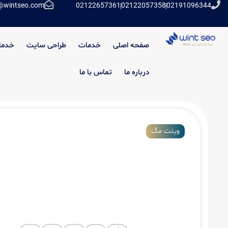
@wintseo.com
02122657361
02122057358
02191096344
صفحه اصلی
خدمات
طراحی سایت
خدما
درباره ما
تماس با ما
وینت مگ
امنیت سایت وردپرسی راهکارهای حرفه‌ای برا
هک و نفوذ