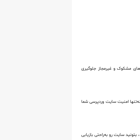
 محدود کنید. این کار از ورودهای مشکوک و غیرمجاز جلوگیری
سایت شما از پروتکل HTTPS استفاده می‌کنه، داده‌های ارسالی بین کاربر و سرور رمزگذاری می‌شن. استفاده از SSL نه‌تنها امنیت سایت وردپرسی شما
، بتونید سایت رو به‌راحتی بازیابی