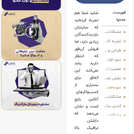
شاید شما هم
تجربه کرده‌اید
که سایتتان
ج سایت‌ها با ترافیک بالا و فروش کم
بازدیدکنندگان
 ضعیف در سایت
زیادی دارد، اما
فروش آن‌طور
و ظاهر سایت نامناسب
که انتظار
ؤثر
دارید رشد
ر دیجیتال مارکتینگ
نمی‌کند. این
اتفاق برای
وینت‌ سئو در افزایش فروش آنلاین
بسیاری از
ش فروش آنلاین
کسب‌وکارهای
لی و راهکارهای غیرمستقیم در وینت‌ سئو
آنلاین رایج
 سایت و تجربه کاربری ضعیف
است و نشان
می‌دهد که
 بازاریابی و تبلیغات دیجیتال
داشتن
دی مشکلات رایج
ترافیک بالا
زی برای اقدام بعدی