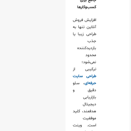
جامع برای
کسب‌وکارها
افزایش فروش
آنلاین تنها به
طراحی زیبا یا
جذب
بازدیدکننده
محدود
نمی‌شود؛
ترکیبی از
طراحی سایت
حرفه‌ای
، سئو
دقیق و
بازاریابی
دیجیتال
هدفمند، کلید
موفقیت
است. وینت‌