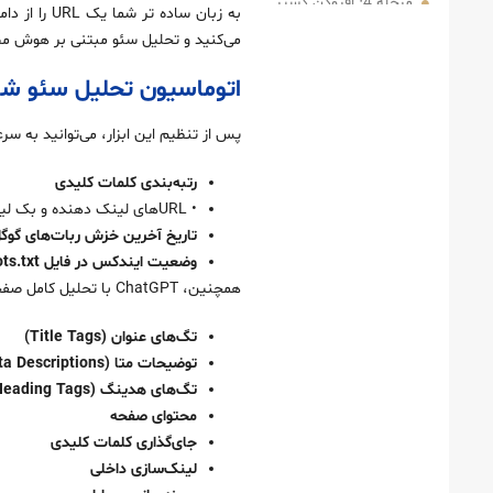
مرحله 4: افزودن دسترسی‌ها و اعتبارنامه‌ها
مرحله 5: تغییر به پروژه گوگل کلود برای داده‌های GSC
می‌کنید و تحلیل سئو مبتنی بر هوش مص
مرحله 6: نام‌گذاری اسکریپت گوگل اپس
اتوماسیون تحلیل سئو ش
مرحله 7: ویرایش فایل منیفست
پس از تنظیم این ابزار، می‌توانید به س
مرحله 8: یک برنامه اسکریپت ایجاد کنید
بازگشت به شیت‌ و استفاده از گزینه جدید:
رتبه‌بندی کلمات کلیدی
• URLهای لینک دهنده و بک لینک ها
تاریخ آخرین خزش ربات‌های گوگ
وضعیت ایندکس در فایل robots.txt
همچنین، ChatGPT با تحلیل کامل صفحه، توصیه‌هایی برای بهینه‌سازی بخش‌های زیر ارائه می‌دهد:
تگ‌های عنوان (Title Tags)
توضیحات متا (Meta Descriptions)
تگ‌های هدینگ (Heading Tags)
محتوای صفحه
جای‌گذاری کلمات کلیدی
لینک‌سازی داخلی