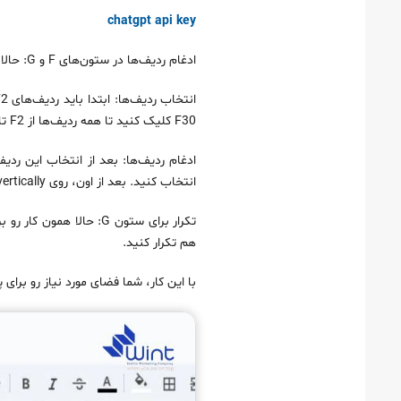
chatgpt api key
ادغام ردیف‌ها در ستون‌های F و G: حالا باید ردیف‌های دو ستون F و G را ادغام کنید تا فضای مناسب برای ورود داده‌ها فراهم بشه. برای این کار:
F30 کلیک کنید تا همه ردیف‌ها از F2 تا F30 انتخاب بشن.
انتخاب کنید. بعد از اون، روی Merge vertically کلیک کنید تا ردیف‌های انتخابی به صورت عمودی ادغام بشن.
هم تکرار کنید.
با این کار، شما فضای مورد نیاز رو برای