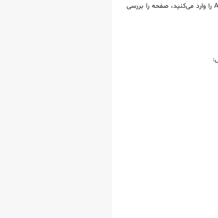
به زبان ساده تر شما یک URL را از دامنه‌ای که به گوگل سرچ کنسول متصل است انتخاب می‌کنید، کلید API ChatGPT را وارد می‌کنید، صفحه را بررسی
: