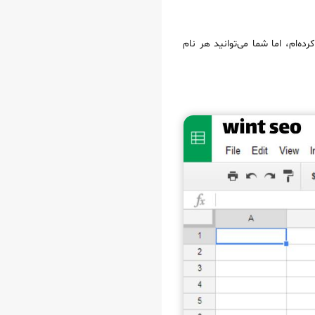
ست دارید بدهید. من برای نمونه نام «wint seo» را انتخاب کرده‌ام، اما شما می‌توانید هر نام