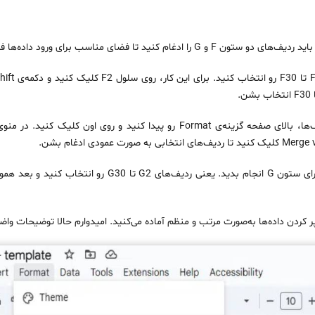
تکرار برای ستون G: حالا همون کار رو برای ستون G انجام بدید. یع
 پر کردن داده‌ها به‌صورت مرتب و منظم آماده می‌کنید. امیدوارم حالا توضیحات واض