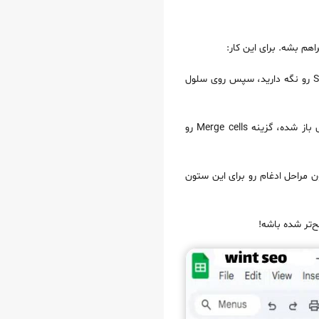
انتخاب ردیف‌ها: ابتدا باید ردیف‌های F2 تا F30 رو انتخاب کنید. برای این کار، روی سلول F2 کلیک کنید و دکمه‌ی Shift رو نگه دارید، سپس روی سلول
ادغام ردیف‌ها: بعد از انتخاب این ردیف‌ها، بالای صفحه گزینه‌ی Format رو پیدا کنید و روی اون کلیک کنید. در منوی باز شده، گزینه Merge cells رو
نی ردیف‌های G2 تا G30 رو انتخاب کنید و بعد همون مراحل ادغام رو برای این ستون
ح‌تر شده باشه!