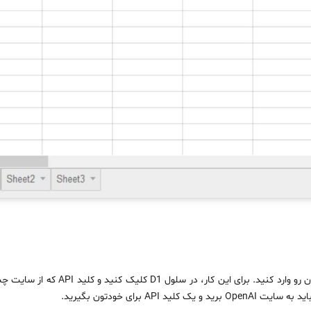
ابتدا باید کلید API چت‌جی‌پی‌تی خودتون رو وار
د API برای خودتون بگیرید.