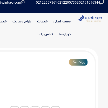
@wintseo.com
02122657361
02122057358
02191096344
صفحه اصلی
خدمات
طراحی سایت
خدما
درباره ما
تماس با ما
وینت مگ
اتوماسیون تحلیل سئو با گوگل شیت، گوگ
کنسول و چت جی پی تی