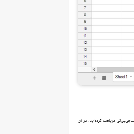
د کنید. برای این کار، در سلول D1 کلیک کنید و کلید API که از سایت چت‌جی‌پی‌تی دریافت کرده‌اید، در آن