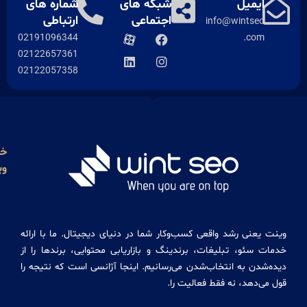
ل
شبکه های
شماره های
اجتماعی
ارتباطی
info@wi
02191096344
02122657361
02122057358
خدمات
دوره
دسترسی
مجوز
وینت
آسان
های
ها
آنلاین
خدمات
درباره
ما
دیجیتال
دوره
مارکتینگ
دیجیتال
تماس
شد واقعی کسب‌وکار شما در دنیای دیجیتال. ما با ارائه
مارکتینگ
طراحی
با ما
 تبلیغات، برندینگ و بازاریابی محتوایی، برندها را از
جامع
سایت
 انتخاب‌شدن می‌رسانیم. اینجا آژانسی است که نتیجه را
مقالات
حرفه
 نه فقط فعالیت را.
ای
کاتالوگ