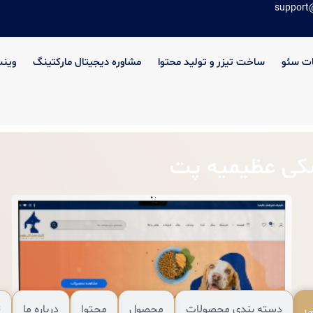
support
ت سئو
ساخت تیزر و تولید محتوا
مشاوره دیجیتال مارکتینگ
وین
کی عظیمیه پت
ی
دسته بندی محصولات
محصول
محتوا
درباره ما
ت