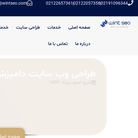
@wintseo.com
02122657361
02122057358
02191096344
صفحه اصلی
خدمات
طراحی سایت
خدما
درباره ما
تماس با ما
طراحی وب سایت دامپزش
تاریخ اجرای پروژه : 1403
صفحه اصل