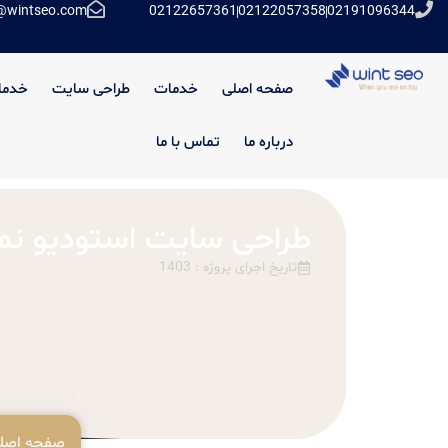
@wintseo.com
02122657361
02122057358
02191096344
صفحه اصلی
خدمات
طراحی سایت
خدما
درباره ما
تماس با ما
طراحی سایت استودیو نما
تاریخ اجرای پروژه : 1403
صفحه اصل