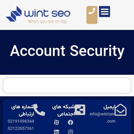
Account Secur
ل
شبکه های
شماره های
اجتماعی
ارتباطی
info@wi
02191096344
02122657361