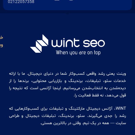
02122057358
خدمات
دوره
دسترسی
مجوز
وینت
آسان
های
ها
آنلاین
خدمات
درباره
ما
دیجیتال
دوره
مارکتینگ
دیجیتال
تماس
شد واقعی کسب‌وکار شما در دنیای دیجیتال. ما با ارائه
مارکتینگ
طراحی
با ما
 تبلیغات، برندینگ و بازاریابی محتوایی، برندها را از
جامع
سایت
 انتخاب‌شدن می‌رسانیم. اینجا آژانسی است که نتیجه را
مقالات
حرفه
 نه فقط فعالیت را.
ای
کاتالوگ
 آژانس دیجیتال مارکتینگ و تبلیغات برای کسب‌وکارهایی که
خدمات
خدمات
 می‌گیرند. سئو، برندینگ، تبلیغات دیجیتال و طراحی
سئو
 در یک تیم. وقتی در بالاترین هستی.
ساخت