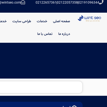
@wintseo.com
02122657361
02122057358
02191096344
صفحه اصلی
خدمات
طراحی سایت
خدما
درباره ما
تماس با ما