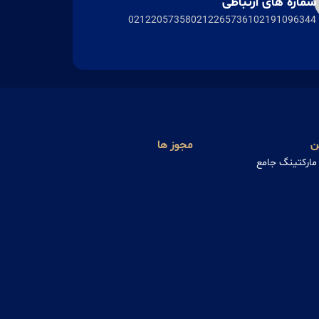
شماره های ارتباطی
02122057358
02122657361
02191096344
ن
مجوز ها
 مارکتینگ جامع