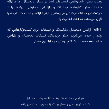
رشد واقعی کسب‌وکار شما در دنیای دیجیتال. ما با ارائه
مارکتینگ
طراحی
با ما
 تبلیغات، برندینگ و بازاریابی محتوایی، برندها را از
جامع
سایت
ه انتخاب‌شدن می‌رسانیم. اینجا آژانسی است که نتیجه را
مقالات
حرفه
، نه فقط فعالیت را.
ای
کاتالوگ
 آژانس دیجیتال مارکتینگ و تبلیغات برای کسب‌وکارهایی که
خدمات
خدمات
ی می‌گیرند. سئو، برندینگ، تبلیغات دیجیتال و طراحی
سئو
 در یک تیم. وقتی در بالاترین هستی.
ساخت
تیزر
تبلیغاتی
مشاوره
کسب
و کار
قوانین و مقررات
شرایط استفاده
سوالات متداول
یه حقوق مادی و معنوی متعلق به وینت سئو می باشد.