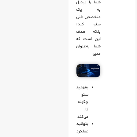
شما را تبدیل
‌صورت آنلاین هم ارائه می‌شود؟
به یک
متخصص فنی
ز اتمام کوچینگ سئو برای مدیران سایت، آیا پشتیبانی ادامه دارد؟
سئو کند؛
بلکه هدف
 کسب‌وکارهای کوچک هم مناسب است؟
این است که
شما به‌عنوان
مدیر:
بفهمید
سئو
چگونه
کار
می‌کند
بتوانید
عملکرد