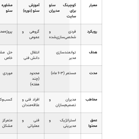
معیار
کوچینگ سئو
آموزش
مشاوره
برای مدیران
سئو (دوره)
سئو
سایت
رویکرد
فردی و
گروهی و
پروژه‌محور
شخصی‌سازی‌شده
عمومی
هدف
توانمندسازی
انتقال
حل مشکل
مدیر
دانش فنی
خاص
مدت
مستمر (۳-۶ ماه)
محدود
موردی
(چند
هفته)
مخاطب
مدیران و
افراد فنی و
کسب‌وکارها
تصمیم‌سازان
علاقه‌مندان
عمق
استراتژیک و
فنی و
متمرکز بر
محتوا
مدیریتی
عملیاتی
مشکل