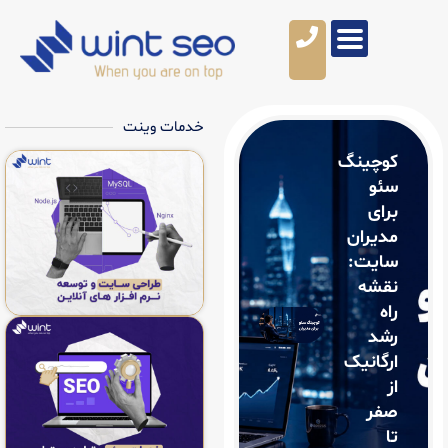
خدمات وینت
گ
ک