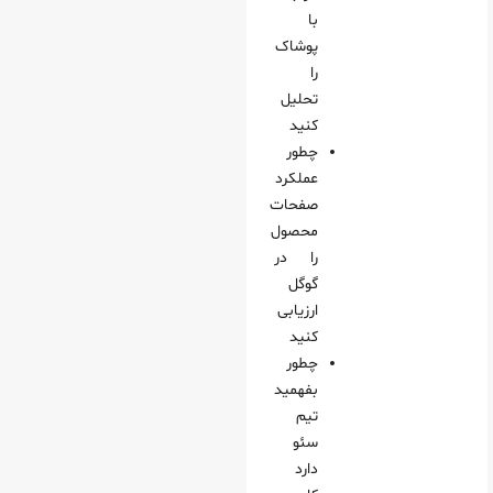
با
پوشاک
را
تحلیل
کنید
چطور
عملکرد
صفحات
محصول
را در
گوگل
ارزیابی
کنید
چطور
بفهمید
تیم
سئو
دارد