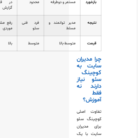
بازخورد
مستمر و دوطرفه
محدود
در قالب
گزارش
نتیجه
مدیر توانمند و
فرد فنی
رفع مشکل
مسلط
سئو
موردی
قیمت
متوسط-بالا
متوسط
بالا
چرا مدیران
سایت به
کوچینگ
سئو نیاز
دارند نه
فقط
آموزش؟
تفاوت اصلی
کوچینگ سئو
برای مدیران
سایت با یک