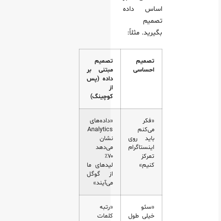
اساس داده
تصمیم
بگیرید. مثلاً:
تصمیم
تصمیم
احساسی
مبتنی بر
داده (پس
از
کوچینگ)
«فکر
«داده‌های
می‌کنم
Analytics
باید روی
نشان
اینستاگرام
می‌دهد
تمرکز
۷۰٪
کنیم»
لیدهای ما
از گوگل
می‌آیند»
«سئو
«رتبه
خیلی طول
کلمات