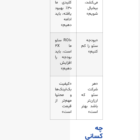
می‌کشد،
کلیدی ما
بیخیال
۳۰٪ بهبود
شویم»
یافته، باید
ادامه
دهیم»
«بودجه
«ROI سئو
سئو را کم
ما ۴X
کنیم»
است، باید
بودجه را
افزایش
دهیم»
«هر
«کیفیت
شرکت
بک‌لینک‌ها
سئو که
و محتوا
ارزان‌تر
مهم‌تر از
باشد بهتر
قیمت
است»
است»
چه
کسانی