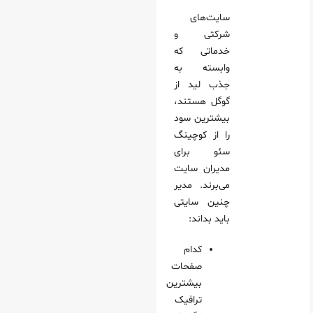
سایت‌های
شرکتی و
خدماتی که
وابسته به
جذب لید از
گوگل هستند،
بیشترین سود
را از کوچینگ
سئو برای
مدیران سایت
می‌برند. مدیر
چنین سایتی
باید بداند:
کدام
صفحات
بیشترین
ترافیک