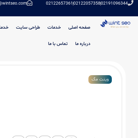
@wintseo.com
02122657361
02122057358
02191096344
صفحه اصلی
خدمات
طراحی سایت
خدما
درباره ما
تماس با ما
وینت مگ
سئو سایت فروشگاهی در ایران: استراتژی، 
نمونه‌های موفق